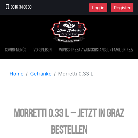
Log in
Register
0316-34 80 80
Combo-Menüs
Vorspeisen
Wunschpizza / Wunschstangel / Familienpizza
Home
Getränke
Morretti 0.33 L
Morretti 0.33 L – jetzt in Graz
bestellen