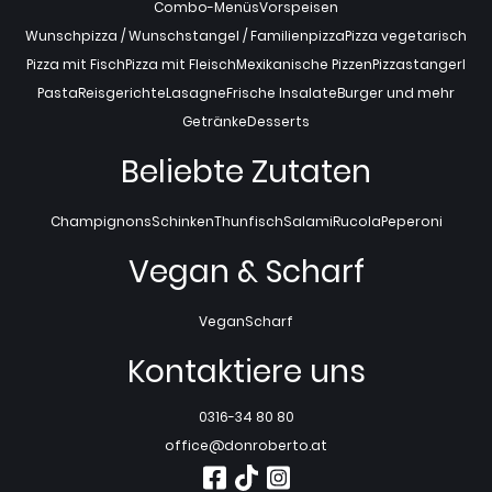
Combo-Menüs
Vorspeisen
Wunschpizza / Wunschstangel / Familienpizza
Pizza vegetarisch
Pizza mit Fisch
Pizza mit Fleisch
Mexikanische Pizzen
Pizzastangerl
Pasta
Reisgerichte
Lasagne
Frische Insalate
Burger und mehr
Getränke
Desserts
Beliebte Zutaten
Champignons
Schinken
Thunfisch
Salami
Rucola
Peperoni
Vegan & Scharf
Vegan
Scharf
Kontaktiere uns
0316-34 80 80
office@donroberto.at