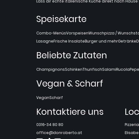
Lass dir echte italienische Küche direkt nach Hause l
Speisekarte
Combo-Menüs
Vorspeisen
Wunschpizza / Wunschstan
Lasagne
Frische Insalate
Burger und mehr
Getränke
D
Beliebte Zutaten
Champignons
Schinken
Thunfisch
Salami
Rucola
Pepe
Vegan & Scharf
Vegan
Scharf
Kontaktiere uns
Loc
0316-34 80 80
Pizzer
office@donroberto.at
Elisabe