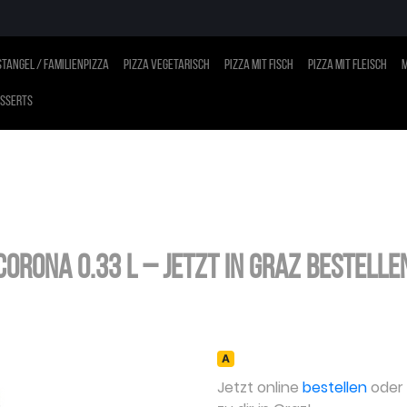
tangel / Familienpizza
Pizza vegetarisch
Pizza mit Fisch
Pizza mit Fleisch
M
sserts
Corona 0.33 L – jetzt in Graz bestelle
А
Jetzt online
bestellen
oder a