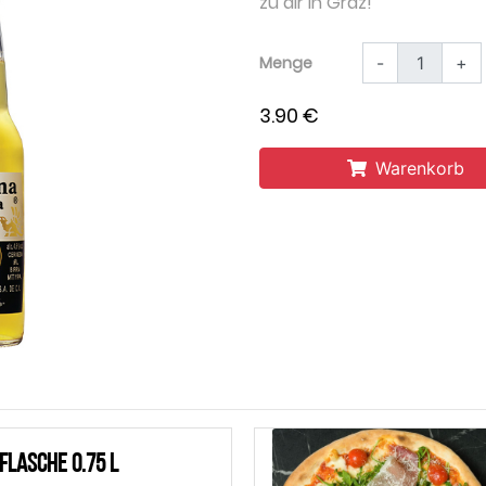
zu dir in Graz!
Menge
-
+
3.90 €
Warenkorb
Flasche 0.75 L