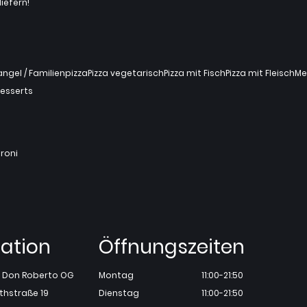
iefern!
gel / Familienpizza
Pizza vegetarisch
Pizza mit Fisch
Pizza mit Fleisch
Me
esserts
roni
ation
Öffnungszeiten
ia Don Roberto OG
Montag
11:00-21:50
thstraße 19
Dienstag
11:00-21:50