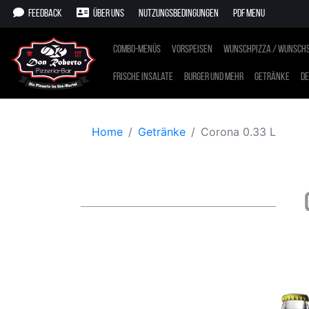
Feedback
Über uns
Nutzungsbedingungen
PDF Menu
Combo-Menüs
Vorspeisen
Wunschpizza / Wunschs
Frische Insalate
Burger und mehr
Getränke
De
Home
Getränke
Corona 0.33 L