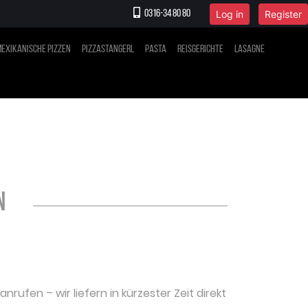
Log in
Register
0316-34 80 80
exikanische Pizzen
Pizzastangerl
Pasta
Reisgerichte
Lasagne
n
nrufen – wir liefern in kürzester Zeit direkt