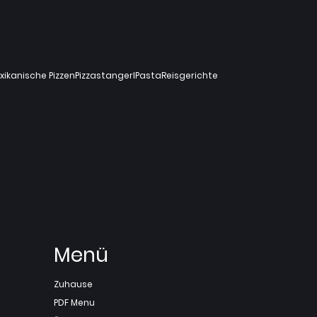
xikanische Pizzen
Pizzastangerl
Pasta
Reisgerichte
Menü
Zuhause
PDF Menu