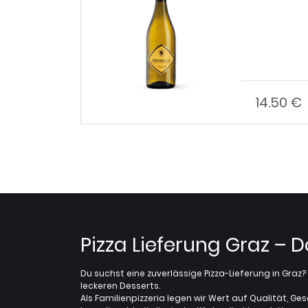
14.50 €
nzufügen
Pizza Lieferung Graz – 
Du suchst eine zuverlässige Pizza-Lieferung in Gra
leckeren Desserts.
Als Familienpizzeria legen wir Wert auf Qualität, Ges