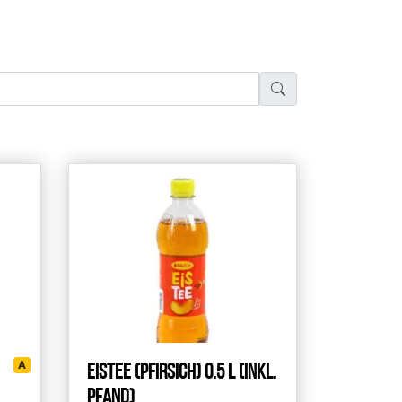
А
Eistee (Pfirsich) 0.5 L (inkl.
Pfand)