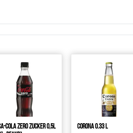
a-Cola zero Zucker 0,5l
Corona 0.33 L