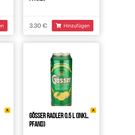
3.30 €
en
Hinzufügen
А
А
Gösser Radler 0.5 L (inkl.
Pfand)