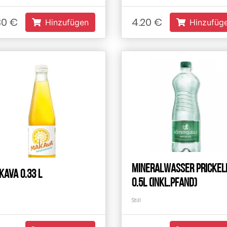
30 €
4.20 €
Hinzufügen
Hinzufüg
Mineralwasser Prickel
ava 0.33 L
0.5L (inkl.Pfand)
Still