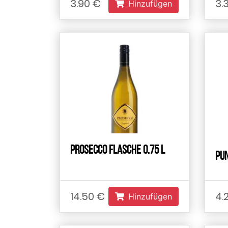
3.90 €
3.
Hinzufügen
Prosecco Flasche 0.75 L
Pu
14.50 €
4.
Hinzufügen