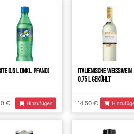
ite 0.5 L (inkl. Pfand)
Italienische Weißwein
0.75 L gekühlt
30 €
14.50 €
Hinzufügen
Hinzufüg