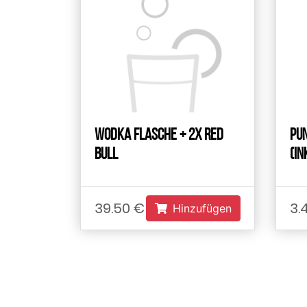
Wodka Flasche + 2x Red
Pun
Bull
(in
39.50 €
3.
Hinzufügen