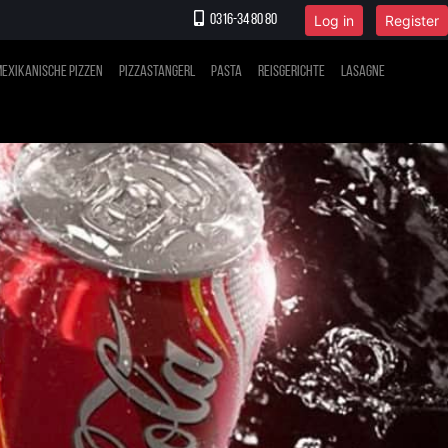
Log in
Register
0316-34 80 80
exikanische Pizzen
Pizzastangerl
Pasta
Reisgerichte
Lasagne