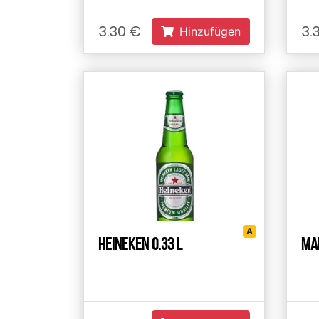
3.30 €
3.
Hinzufügen
А
Heineken 0.33 L
Mak