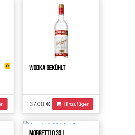
O
Wodka Gekühlt
37.00 €
en
Hinzufügen
Morretti 0.33 L