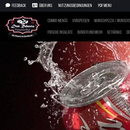
Feedback
Über uns
Nutzungsbedingungen
PDF Menu
Combo-Menüs
Vorspeisen
Wunschpizza / Wunschs
Frische Insalate
Burger und mehr
Getränke
De