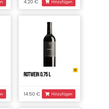
4.20 €
en
Hinzufügen
O
Rotwein 0.75 L
14.50 €
en
Hinzufügen