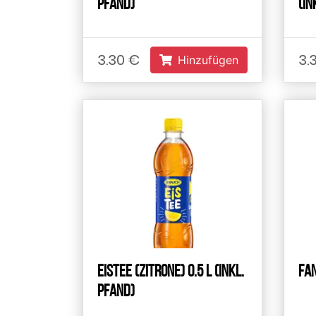
Pfand)
(in
3.30 €
3.
Hinzufügen
Eistee (Zitrone) 0.5 L (inkl.
Fan
Pfand)