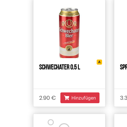
А
Schwechater 0.5 L
Spr
2.90 €
3.
Hinzufügen