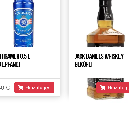
tigamer 0.5 L
Jack Daniels Whiskey
kl.Pfand)
Gekühlt
40 €
45.00 €
Hinzufügen
Hinzufüg