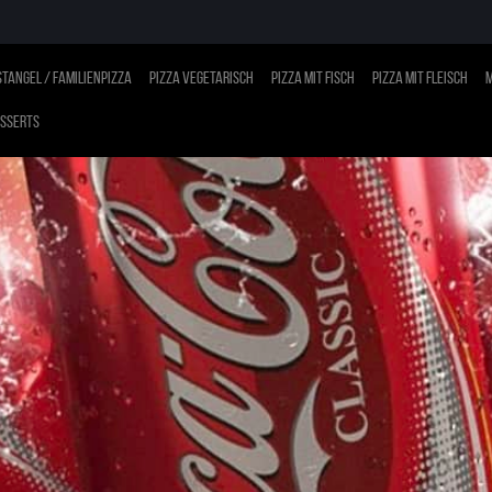
tangel / Familienpizza
Pizza vegetarisch
Pizza mit Fisch
Pizza mit Fleisch
M
sserts