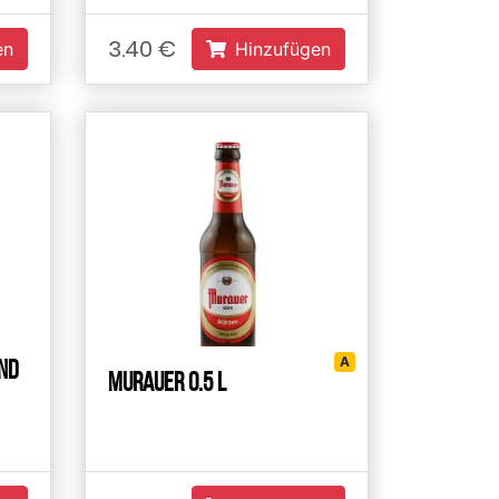
3.40 €
en
Hinzufügen
А
nd
Murauer 0.5 L