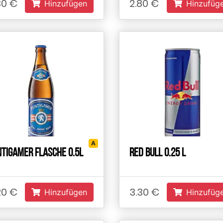
30 €
2.80 €
Hinzufügen
Hinzufüg
А
ntigamer Flasche 0.5L
Red Bull 0.25 L
20 €
3.30 €
Hinzufügen
Hinzufüg