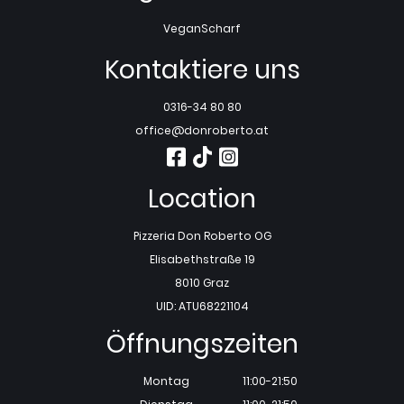
Vegan
Scharf
Kontaktiere uns
0316-34 80 80
office@donroberto.at
Location
Pizzeria Don Roberto OG
Elisabethstraße 19
8010 Graz
UID: ATU68221104
Öffnungszeiten
Montag
11:00-21:50