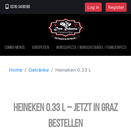
Log in
Register
0316-34 80 80
Combo-Menüs
Vorspeisen
Wunschpizza / Wunschstangel / Familienpizza
Home
Getränke
Heineken 0.33 L
Heineken 0.33 L – jetzt in Graz
bestellen