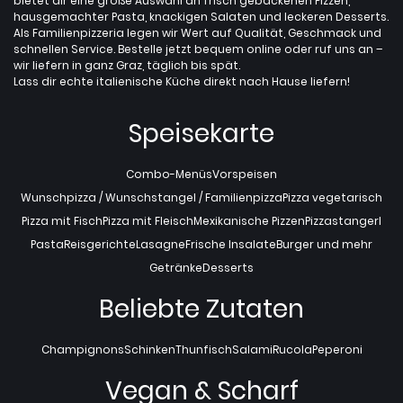
bietet dir eine große Auswahl an frisch gebackenen Pizzen,
hausgemachter Pasta, knackigen Salaten und leckeren Desserts.
Als Familienpizzeria legen wir Wert auf Qualität, Geschmack und
schnellen Service. Bestelle jetzt bequem online oder ruf uns an –
wir liefern in ganz Graz, täglich bis spät.
Lass dir echte italienische Küche direkt nach Hause liefern!
Speisekarte
Combo-Menüs
Vorspeisen
Wunschpizza / Wunschstangel / Familienpizza
Pizza vegetarisch
Pizza mit Fisch
Pizza mit Fleisch
Mexikanische Pizzen
Pizzastangerl
Pasta
Reisgerichte
Lasagne
Frische Insalate
Burger und mehr
Getränke
Desserts
Beliebte Zutaten
Champignons
Schinken
Thunfisch
Salami
Rucola
Peperoni
Vegan & Scharf