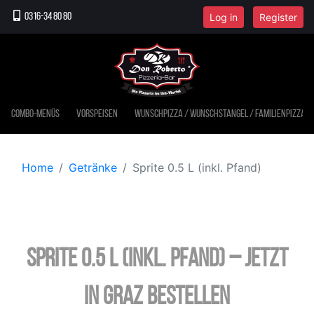
Log in
Register
0316-34 80 80
Combo-Menüs
Vorspeisen
Wunschpizza / Wunschstangel / Familienpizza
Home
Getränke
Sprite 0.5 L (inkl. Pfand)
Sprite 0.5 L (inkl. Pfand) – jetzt
in Graz bestellen