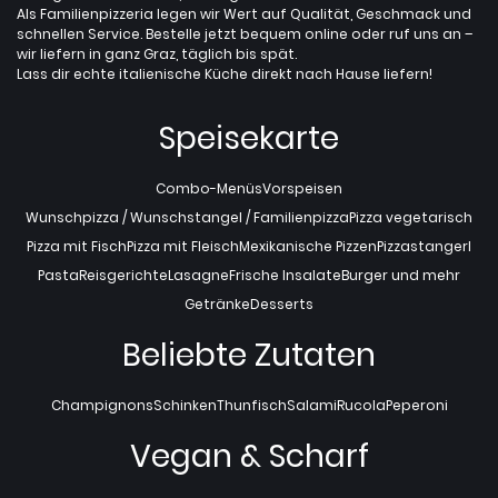
Als Familienpizzeria legen wir Wert auf Qualität, Geschmack und
schnellen Service. Bestelle jetzt bequem online oder ruf uns an –
wir liefern in ganz Graz, täglich bis spät.
Lass dir echte italienische Küche direkt nach Hause liefern!
Speisekarte
Combo-Menüs
Vorspeisen
Wunschpizza / Wunschstangel / Familienpizza
Pizza vegetarisch
Pizza mit Fisch
Pizza mit Fleisch
Mexikanische Pizzen
Pizzastangerl
Pasta
Reisgerichte
Lasagne
Frische Insalate
Burger und mehr
Getränke
Desserts
Beliebte Zutaten
Champignons
Schinken
Thunfisch
Salami
Rucola
Peperoni
Vegan & Scharf