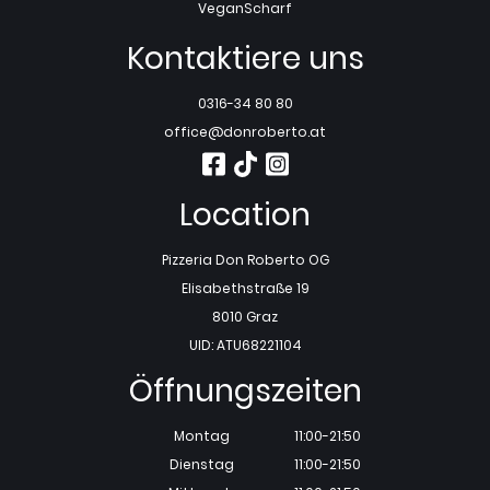
Vegan
Scharf
Kontaktiere uns
0316-34 80 80
office@donroberto.at
Location
Pizzeria Don Roberto OG
Elisabethstraße 19
8010 Graz
UID: ATU68221104
Öffnungszeiten
Montag
11:00-21:50
Dienstag
11:00-21:50