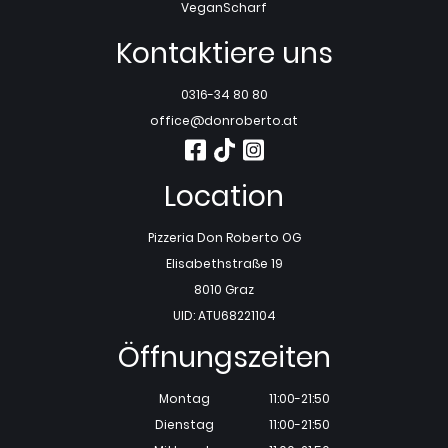
Vegan
Scharf
Kontaktiere uns
0316-34 80 80
office@donroberto.at
Location
Pizzeria Don Roberto OG
Elisabethstraße 19
8010 Graz
UID: ATU68221104
Öffnungszeiten
Montag
11:00-21:50
Dienstag
11:00-21:50