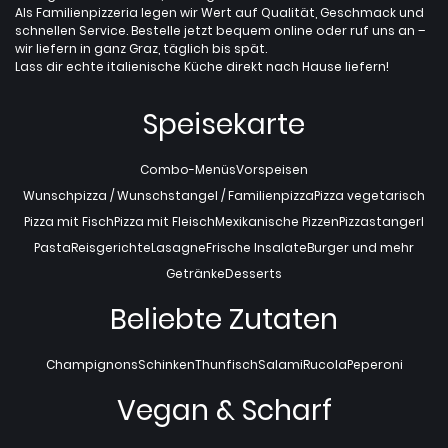
Als Familienpizzeria legen wir Wert auf Qualität, Geschmack und
schnellen Service. Bestelle jetzt bequem online oder ruf uns an –
wir liefern in ganz Graz, täglich bis spät.
Lass dir echte italienische Küche direkt nach Hause liefern!
Speisekarte
Combo-Menüs
Vorspeisen
Wunschpizza / Wunschstangel / Familienpizza
Pizza vegetarisch
Pizza mit Fisch
Pizza mit Fleisch
Mexikanische Pizzen
Pizzastangerl
Pasta
Reisgerichte
Lasagne
Frische Insalate
Burger und mehr
Getränke
Desserts
Beliebte Zutaten
Champignons
Schinken
Thunfisch
Salami
Rucola
Peperoni
Vegan & Scharf