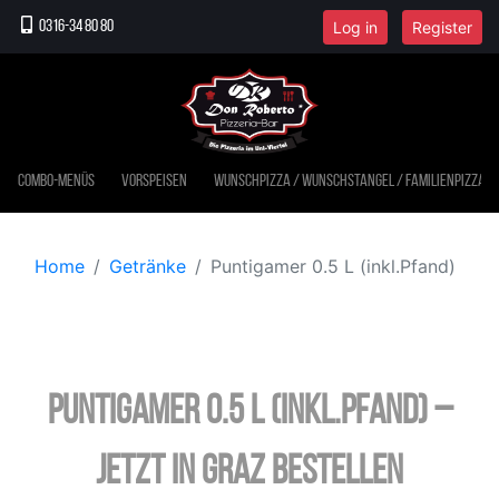
Log in
Register
0316-34 80 80
Combo-Menüs
Vorspeisen
Wunschpizza / Wunschstangel / Familienpizza
Home
Getränke
Puntigamer 0.5 L (inkl.Pfand)
Puntigamer 0.5 L (inkl.Pfand) –
jetzt in Graz bestellen