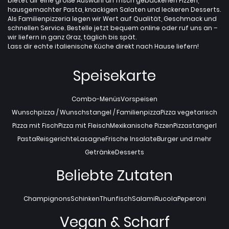
bietet dir eine große Auswahl an frisch gebackenen Pizzen,
hausgemachter Pasta, knackigen Salaten und leckeren Desserts.
Als Familienpizzeria legen wir Wert auf Qualität, Geschmack und
schnellen Service. Bestelle jetzt bequem online oder ruf uns an –
wir liefern in ganz Graz, täglich bis spät.
Lass dir echte italienische Küche direkt nach Hause liefern!
Speisekarte
Combo-Menüs
Vorspeisen
Wunschpizza / Wunschstangel / Familienpizza
Pizza vegetarisch
Pizza mit Fisch
Pizza mit Fleisch
Mexikanische Pizzen
Pizzastangerl
Pasta
Reisgerichte
Lasagne
Frische Insalate
Burger und mehr
Getränke
Desserts
Beliebte Zutaten
Champignons
Schinken
Thunfisch
Salami
Rucola
Peperoni
Vegan & Scharf