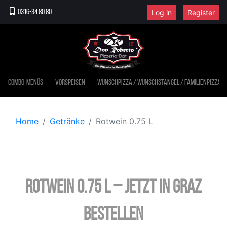
Log in
Register
0316-34 80 80
Combo-Menüs
Vorspeisen
Wunschpizza / Wunschstangel / Familienpizza
Home
Getränke
Rotwein 0.75 L
Rotwein 0.75 L – jetzt in Graz
bestellen