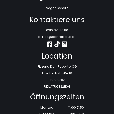
Vegan
Scharf
Kontaktiere uns
0316-34 80 80
office@donroberto.at
Location
Pizzeria Don Roberto OG
Elisabethstraße 19
8010 Graz
UID: ATU68221104
Öffnungszeiten
Montag
11:00-21:50