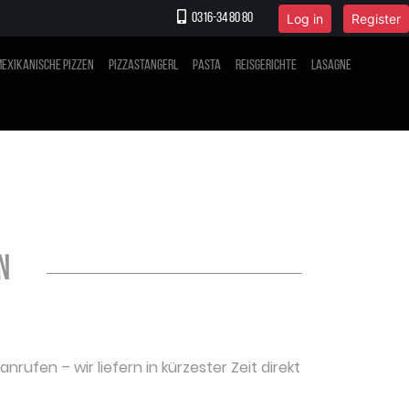
Log in
Register
0316-34 80 80
exikanische Pizzen
Pizzastangerl
Pasta
Reisgerichte
Lasagne
n
nrufen – wir liefern in kürzester Zeit direkt