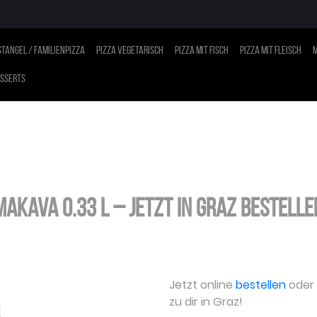
tangel / Familienpizza
Pizza vegetarisch
Pizza mit Fisch
Pizza mit Fleisch
M
sserts
Makava 0.33 L – jetzt in Graz bestelle
Jetzt online
bestellen
oder a
zu dir in Graz!