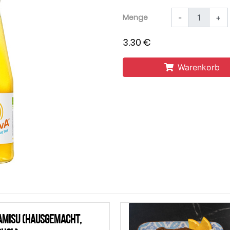
Menge
-
+
3.30 €
Warenkorb
amisu (Hausgemacht,