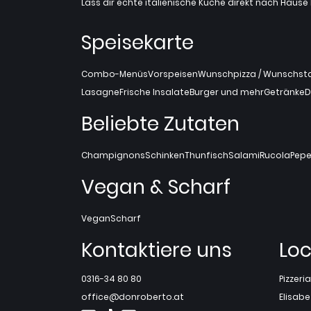
Lass dir echte italienische Küche direkt nach Hause l
Speisekarte
Combo-Menüs
Vorspeisen
Wunschpizza / Wunschstan
Lasagne
Frische Insalate
Burger und mehr
Getränke
D
Beliebte Zutaten
Champignons
Schinken
Thunfisch
Salami
Rucola
Pepe
Vegan & Scharf
Vegan
Scharf
Kontaktiere uns
Loc
0316-34 80 80
Pizzer
office@donroberto.at
Elisabe