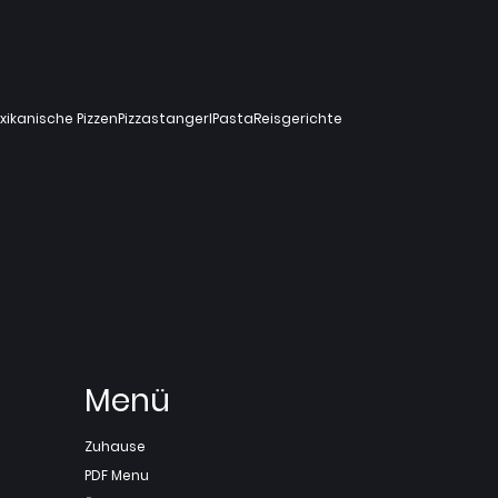
xikanische Pizzen
Pizzastangerl
Pasta
Reisgerichte
Menü
Zuhause
PDF Menu