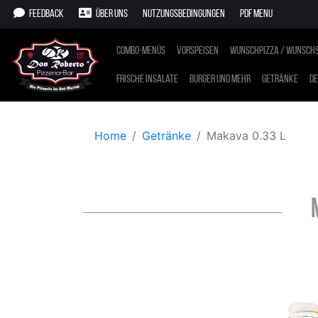
Feedback
Über uns
Nutzungsbedingungen
PDF Menu
Combo-Menüs
Vorspeisen
Wunschpizza / Wunschs
Frische Insalate
Burger und mehr
Getränke
De
Home
Getränke
Makava 0.33 L