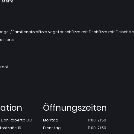
iefern!
gel / Familienpizza
Pizza vegetarisch
Pizza mit Fisch
Pizza mit Fleisch
Me
esserts
roni
ation
Öffnungszeiten
ia Don Roberto OG
Montag
11:00-21:50
thstraße 19
Dienstag
11:00-21:50