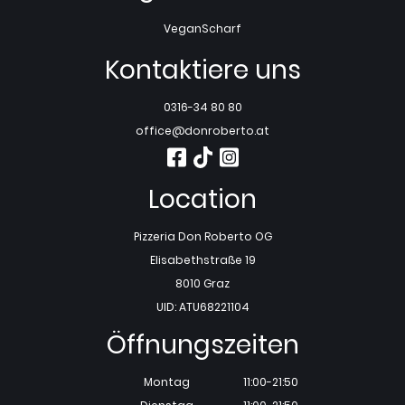
Vegan
Scharf
Kontaktiere uns
0316-34 80 80
office@donroberto.at
Location
Pizzeria Don Roberto OG
Elisabethstraße 19
8010 Graz
UID: ATU68221104
Öffnungszeiten
Montag
11:00-21:50