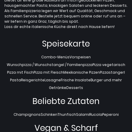
bietet dir eine große Auswahl an frisch gebackenen Pizzen,
hausgemachter Pasta, knackigen Salaten und leckeren Desserts.
Als Familienpizzeria legen wir Wert auf Qualität, Geschmack und
schnellen Service. Bestelle jetzt bequem online oder ruf uns an –
wir liefern in ganz Graz, täglich bis spät.
Lass dir echte italienische Küche direkt nach Hause liefern!
Speisekarte
Combo-Menüs
Vorspeisen
Wunschpizza / Wunschstangel / Familienpizza
Pizza vegetarisch
Pizza mit Fisch
Pizza mit Fleisch
Mexikanische Pizzen
Pizzastangerl
Pasta
Reisgerichte
Lasagne
Frische Insalate
Burger und mehr
Getränke
Desserts
Beliebte Zutaten
Champignons
Schinken
Thunfisch
Salami
Rucola
Peperoni
Vegan & Scharf