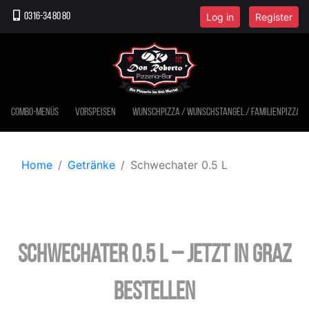
Log in
Register
0316-34 80 80
Combo-Menüs
Vorspeisen
Wunschpizza / Wunschstangel / Familienpizza
Home
Getränke
Schwechater 0.5 L
Schwechater 0.5 L – jetzt in Graz
bestellen