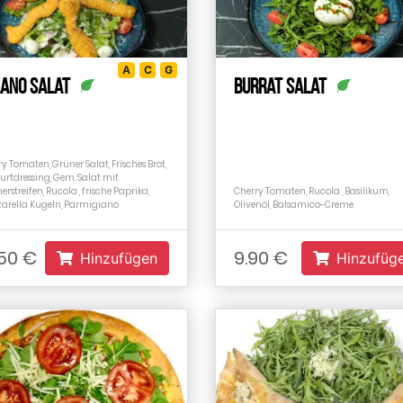
A
C
G
lano Salat
Burrat Salat
y Tomaten, Grüner Salat, Frisches Brot,
urtdressing, Gem. Salat mit
rstreifen, Rucola , frische Paprika,
Cherry Tomaten, Rucola , Basilikum,
arella Kugeln, Parmigiano
Olivenöl, Balsamico-Creme
.50 €
9.90 €
Hinzufügen
Hinzufüg