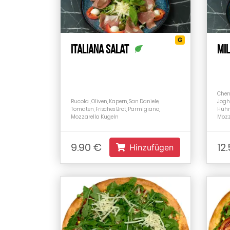
G
Italiana Salat
Mi
Cherr
Rucola , Oliven, Kapern, San Daniele,
Jogh
Tomaten, Frisches Brot, Parmigiano,
Hühne
Mozzarella Kugeln
Mozz
9.90 €
12
Hinzufügen