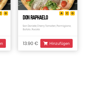
C
G
A
C
G
DON RAPHAELO
San Daniele, Cherry Tomaten, Parmigiano,
Bufalo , Rucola
13.90 €
en
Hinzufügen