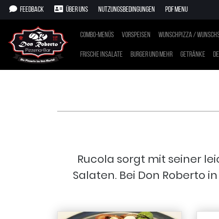
Feedback
Über uns
Nutzungsbedingungen
PDF Menu
Combo-Menüs
Vorspeisen
Wunschpizza / Wunschs
Frische Insalate
Burger und mehr
Getränke
De
Rucola sorgt mit seiner le
Salaten. Bei Don Roberto in