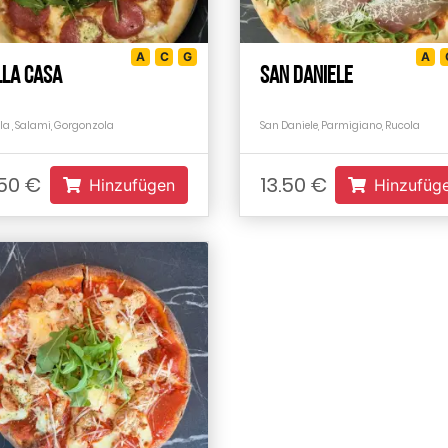
A
C
G
A
lla Casa
San Daniele
la , Salami, Gorgonzola
San Daniele, Parmigiano, Rucola
.50 €
13.50 €
Hinzufügen
Hinzufüg