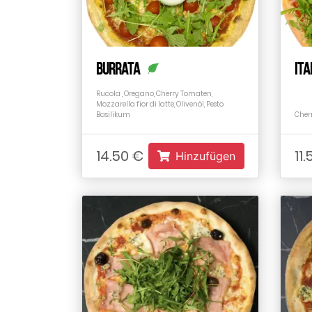
Burrata
Ita
Rucola , Oregano, Cherry Tomaten,
Mozzarella fior di latte, Olivenöl, Pesto
Basilikum
Cher
14.50 €
11
Hinzufügen