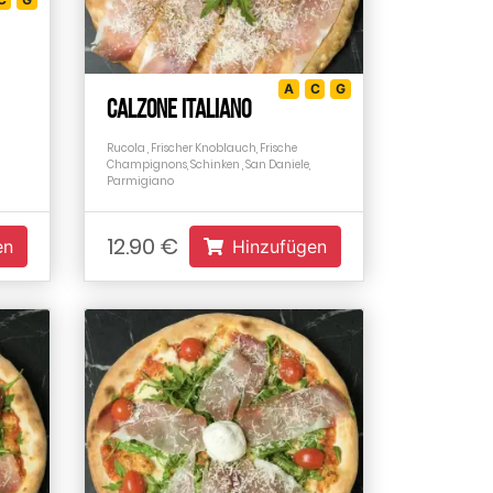
A
C
G
Calzone Italiano
Rucola , Frischer Knoblauch, Frische
Champignons, Schinken , San Daniele,
Parmigiano
12.90 €
en
Hinzufügen