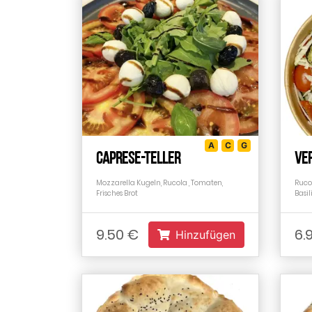
A
C
G
Caprese-Teller
Ver
Mozzarella Kugeln, Rucola , Tomaten,
Rucol
Frisches Brot
Basi
9.50 €
6.
Hinzufügen