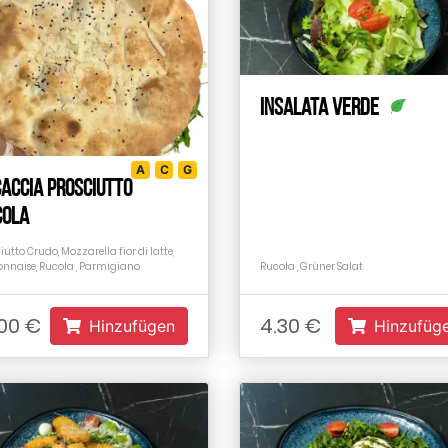
Insalata Verde
A
C
G
accia Prosciutto
cola
iutto Crudo, Mozzarella fior di latte,
nnaise, Rucola , Parmigiano
Rucola , Grüner Salat
.00 €
4.30 €
Hinzufügen
Hinzufüg