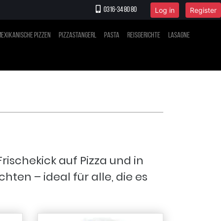
Log in
Register
0316-34 80 80
exikanische Pizzen
Pizzastangerl
Pasta
Reisgerichte
Lasagne
rischekick auf Pizza und in
ten – ideal für alle, die es