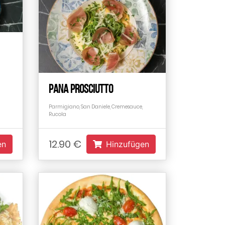
Pana Prosciutto
Parmigiano, San Daniele, Cremesauce,
Rucola
12.90 €
en
Hinzufügen