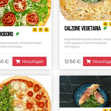
A
Calzone Vegetaria
A
C
G
modoro
Gegrilltes Gemüse, Mais, Rucola , Frisch
igiano, Rucola , Tomatenscheiben ,
Champignons, Frischer Knoblauch,
rella fior di latte
Parmigiano
.50 €
12.50 €
Hinzufügen
Hinzufüg
A