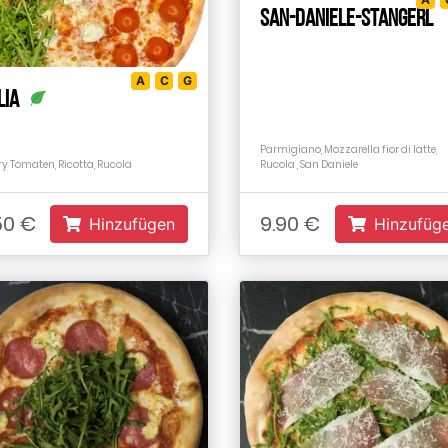
San-Daniele-Stangerl
A
C
G
lia
Parmigiano, Mozzarella fior di latte,
ry Tomaten, Ricotta, Rucola
Rucola , San Daniele
.50 €
9.90 €
Hinzufügen
Hinzufüg