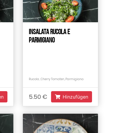
Insalata Rucola e
Parmigiano
Rucola , Cherry Tomaten, Parmigiano
5.50 €
en
Hinzufügen