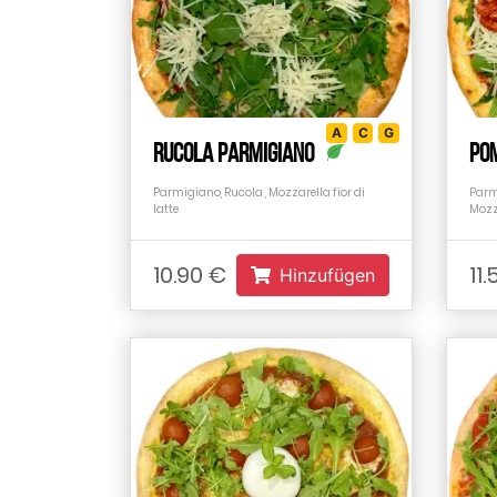
A
C
G
Rucola Parmigiano
Po
Parmigiano, Rucola , Mozzarella fior di
Parm
latte
Mozza
10.90 €
11
Hinzufügen