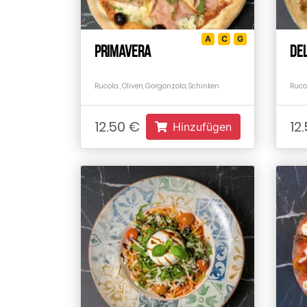
A
C
G
Primavera
De
Rucola , Oliven, Gorgonzola, Schinken
Ruco
12.50 €
12
Hinzufügen