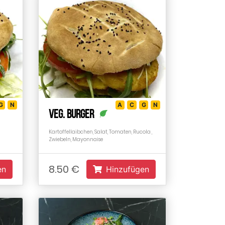
G
N
A
C
G
N
Veg. Burger
Kartoffellaibchen, Salat, Tomaten, Rucola ,
Zwiebeln, Mayonnaise
8.50 €
en
Hinzufügen