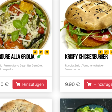
A
C
G
A
C
dure alla griglia
Krispy Chickenburger
a , Parmigiano, Gegrilltes Gemüse ,
Rucola , Salat, Tomatenscheiben ,
likumpesto
Sauercreme
90 €
9.90 €
Hinzufügen
Hinzufüg