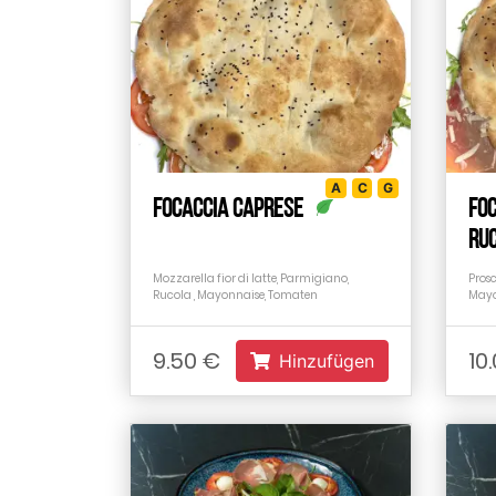
A
C
G
Focaccia Caprese
Foc
Ru
Mozzarella fior di latte, Parmigiano,
Prosc
Rucola , Mayonnaise, Tomaten
Mayo
9.50 €
10
Hinzufügen