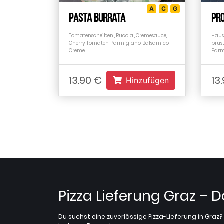
A
C
G
Pasta Burrata
PRO
Tomatenscheiben , Rucola , Cremesauce,
Haus
Cherry Tomaten, Parmigiano, Balsamico-
brust
Creme
Parm
13.90 €
13
Hinzufügen
Pizza Lieferung Graz – 
Du suchst eine zuverlässige Pizza-Lieferung in Gra