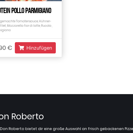
TEIN POLLO PARMIGIANO
gemachte Tomatensauce, Hühner-
filet, Mozzarella fior di latte, Rucola ,
igiano
.90 €
Hinzufügen
Don Roberto
z? Don Roberto bietet dir eine große Auswahl an frisch gebackenen Pi