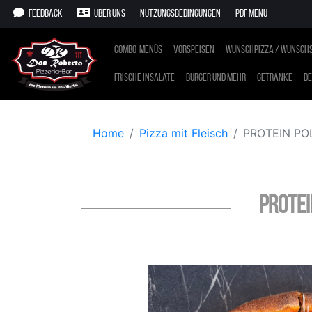
Feedback
Über uns
Nutzungsbedingungen
PDF Menu
Combo-Menüs
Vorspeisen
Wunschpizza / Wunschs
Frische Insalate
Burger und mehr
Getränke
De
Home
Pizza mit Fleisch
PROTEIN PO
PROTEI