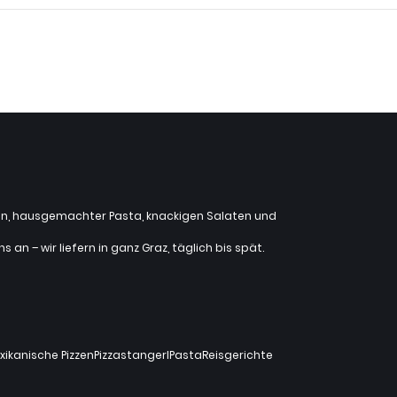
zzen, hausgemachter Pasta, knackigen Salaten und
an – wir liefern in ganz Graz, täglich bis spät.
xikanische Pizzen
Pizzastangerl
Pasta
Reisgerichte