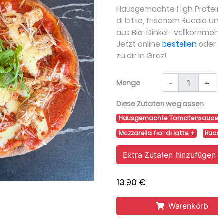
Hausgemachte High Protein 
di latte, frischem Rucola 
aus Bio-Dinkel- vollkornmeh
Jetzt online
bestellen
oder a
zu dir in Graz!
Menge
-
+
Diese Zutaten weglassen
Hausgemachte Tomatensauc
Mozzarella fior di latte
Ruc
Extra Zutaten hinzufügen
13.90 €
Warenkorb