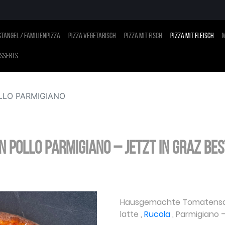
tangel / Familienpizza
Pizza vegetarisch
Pizza mit Fisch
Pizza mit Fleisch
M
sserts
LLO PARMIGIANO
N POLLO PARMIGIANO – jetzt in Graz be
Hausgemachte Tomatens
latte
,
Rucola
,
Parmigiano
–