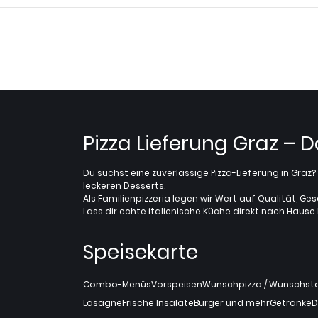
Pizza Lieferung Graz – 
Du suchst eine zuverlässige Pizza-Lieferung in Gra
leckeren Desserts.
Als Familienpizzeria legen wir Wert auf Qualität, Ges
Lass dir echte italienische Küche direkt nach Hause l
Speisekarte
Combo-Menüs
Vorspeisen
Wunschpizza / Wunschstan
Lasagne
Frische Insalate
Burger und mehr
Getränke
D