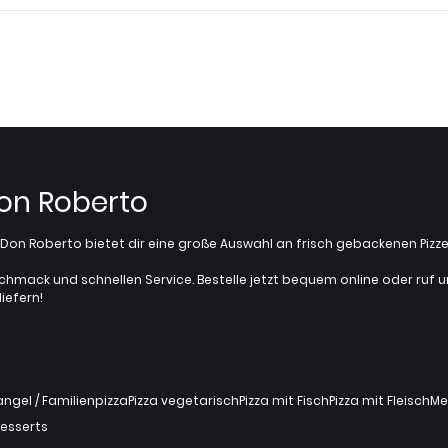
Don Roberto
z? Don Roberto bietet dir eine große Auswahl an frisch gebackenen Pi
chmack und schnellen Service. Bestelle jetzt bequem online oder ruf uns 
iefern!
gel / Familienpizza
Pizza vegetarisch
Pizza mit Fisch
Pizza mit Fleisch
Me
esserts