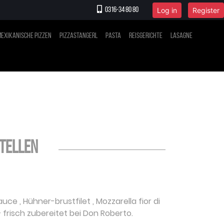
Log in
Register
0316-34 80 80
exikanische Pizzen
Pizzastangerl
Pasta
Reisgerichte
Lasagne
stellen
auce
,
Hühner-brustfilet
,
Mozzarella fior di
 frisch zubereitet bei Don Roberto.