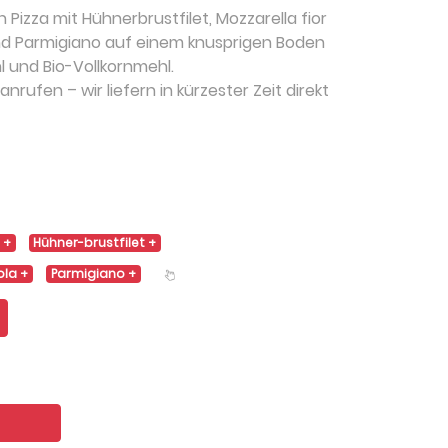
Pizza mit Hühnerbrustfilet, Mozzarella fior
und Parmigiano auf einem knusprigen Boden
l und Bio-Vollkornmehl.
nrufen – wir liefern in kürzester Zeit direkt
e
Hühner-brustfilet
ola
Parmigiano