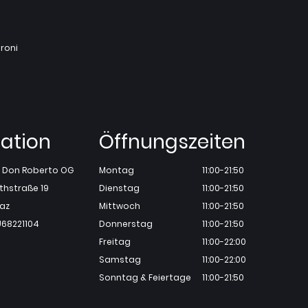
roni
ation
Öffnungszeiten
ia Don Roberto OG
Montag
11:00-21:50
thstraße 19
Dienstag
11:00-21:50
raz
Mittwoch
11:00-21:50
U68221104
Donnerstag
11:00-21:50
Freitag
11:00-22:00
Samstag
11:00-22:00
Sonntag & Feiertage
11:00-21:50