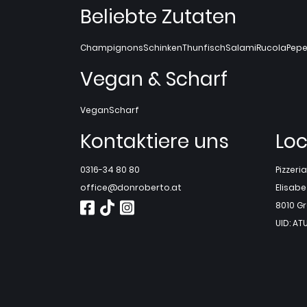
Beliebte Zutaten
Champignons
Schinken
Thunfisch
Salami
Rucola
Pepe
Vegan & Scharf
Vegan
Scharf
Kontaktiere uns
Loc
0316-34 80 80
Pizzer
office@donroberto.at
Elisabe
8010 G
UID: AT