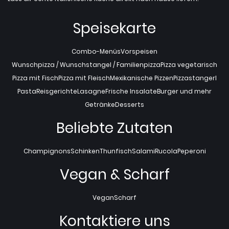
Speisekarte
Combo-Menüs
Vorspeisen
Wunschpizza / Wunschstangel / Familienpizza
Pizza vegetarisch
Pizza mit Fisch
Pizza mit Fleisch
Mexikanische Pizzen
Pizzastangerl
Pasta
Reisgerichte
Lasagne
Frische Insalate
Burger und mehr
Getränke
Desserts
Beliebte Zutaten
Champignons
Schinken
Thunfisch
Salami
Rucola
Peperoni
Vegan & Scharf
Vegan
Scharf
Kontaktiere uns