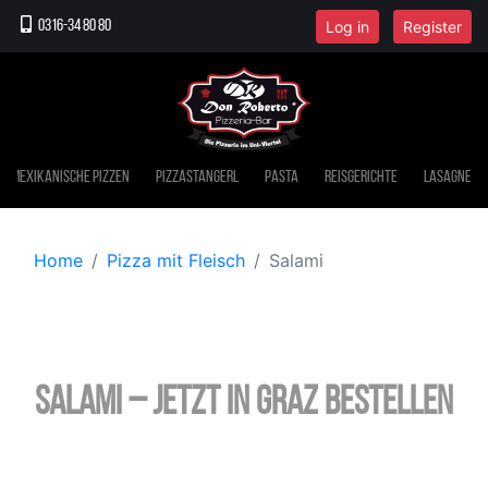
Log in
Register
0316-34 80 80
Mexikanische Pizzen
Pizzastangerl
Pasta
Reisgerichte
Lasagne
Home
Pizza mit Fleisch
Salami
Salami – jetzt in Graz bestellen