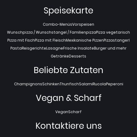
Speisekarte
Combo-Menüs
Vorspeisen
Wunschpizza / Wunschstangel / Familienpizza
Pizza vegetarisch
Pizza mit Fisch
Pizza mit Fleisch
Mexikanische Pizzen
Pizzastangerl
Pasta
Reisgerichte
Lasagne
Frische Insalate
Burger und mehr
Getränke
Desserts
Beliebte Zutaten
Champignons
Schinken
Thunfisch
Salami
Rucola
Peperoni
Vegan & Scharf
Vegan
Scharf
Kontaktiere uns