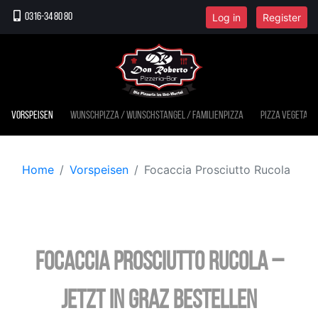
Log in
Register
0316-34 80 80
Vorspeisen
Wunschpizza / Wunschstangel / Familienpizza
Pizza vegetari
Home
Vorspeisen
Focaccia Prosciutto Rucola
Focaccia Prosciutto Rucola –
jetzt in Graz bestellen