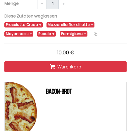
Menge
-
+
Diese Zutaten weglassen
Prosciutto Crudo
Mozzarella fior di latte
Mayonnaise
Rucola
Parmigiano
10.00 €
Warenkorb
Bacon-Brot