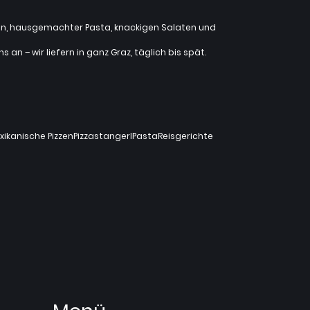
zzen, hausgemachter Pasta, knackigen Salaten und
an – wir liefern in ganz Graz, täglich bis spät.
xikanische Pizzen
Pizzastangerl
Pasta
Reisgerichte