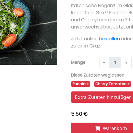
Italienische Eleganz im Gla
Roberto in Graz! Frischer
und Cherrytomaten im Zitro
unverwechselbar. Jetzt onl
Jetzt online
bestellen
oder a
zu dir in Graz!
Menge
-
+
Diese Zutaten weglassen
Rucola
Cherry Tomaten
Extra Zutaten hinzufügen
5.50 €
Warenkorb