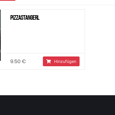
Pizzastangerl
9.50 €
Hinzufügen