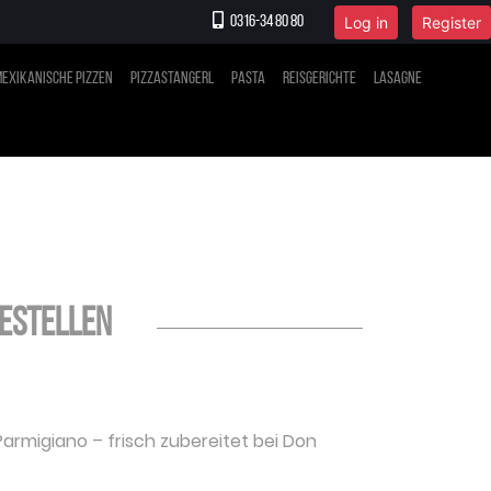
Log in
Register
0316-34 80 80
exikanische Pizzen
Pizzastangerl
Pasta
Reisgerichte
Lasagne
bestellen
Parmigiano
– frisch zubereitet bei Don