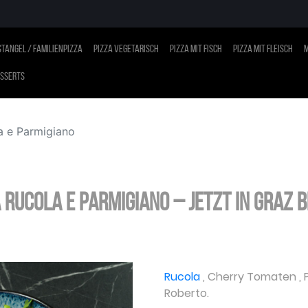
tangel / Familienpizza
Pizza vegetarisch
Pizza mit Fisch
Pizza mit Fleisch
M
sserts
a e Parmigiano
 Rucola e Parmigiano – jetzt in Graz 
Rucola
,
Cherry Tomaten
,
Roberto.