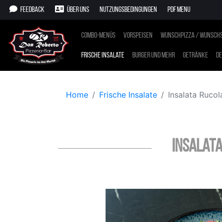
Feedback
Über uns
Nutzungsbedingungen
PDF Menu
Combo-Menüs
Vorspeisen
Wunschpizza / Wunschs
Frische Insalate
Burger und mehr
Getränke
De
Home
Frische Insalate
Insalata Rucol
Insalata