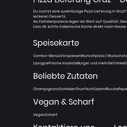
Du suchst eine zuverlässige Pizza-Lieferung in Gra
leckeren Desserts.
Als Familienpizzeria legen wir Wert auf Qualität, Ges
Lass dir echte italienische Küche direkt nach Hause l
Speisekarte
Combo-Menüs
Vorspeisen
Wunschpizza / Wunschstan
Lasagne
Frische Insalate
Burger und mehr
Getränke
D
Beliebte Zutaten
Champignons
Schinken
Thunfisch
Salami
Rucola
Pepe
Vegan & Scharf
Vegan
Scharf