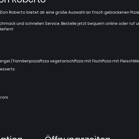
z? Don Roberto bietet dir eine große Auswahl an frisch gebackenen Pi
chmack und schnellen Service. Bestelle jetzt bequem online oder ruf uns 
iefern!
gel / Familienpizza
Pizza vegetarisch
Pizza mit Fisch
Pizza mit Fleisch
Me
esserts
roni