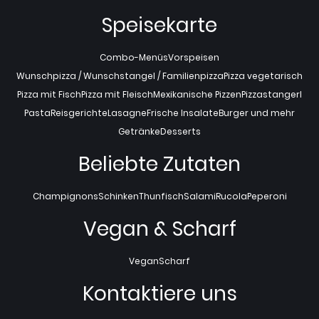
Speisekarte
Combo-Menüs
Vorspeisen
Wunschpizza / Wunschstangel / Familienpizza
Pizza vegetarisch
Pizza mit Fisch
Pizza mit Fleisch
Mexikanische Pizzen
Pizzastangerl
Pasta
Reisgerichte
Lasagne
Frische Insalate
Burger und mehr
Getränke
Desserts
Beliebte Zutaten
Champignons
Schinken
Thunfisch
Salami
Rucola
Peperoni
Vegan & Scharf
Vegan
Scharf
Kontaktiere uns