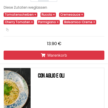
Diese Zutaten weglassen
Tomatenscheiben
Rucola
Cremesauce
Cherry Tomaten
Parmigiano
Balsamico-Creme
13.90 €
Warenkorb
Con Aglio e Oli