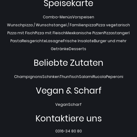
Speisekarte
Combo-Menüs
Vorspeisen
Wunschpizza / Wunschstangel / Familienpizza
Pizza vegetarisch
Pizza mit Fisch
Pizza mit Fleisch
Mexikanische Pizzen
Pizzastangerl
Pasta
Reisgerichte
Lasagne
Frische Insalate
Burger und mehr
Getränke
Desserts
Beliebte Zutaten
Champignons
Schinken
Thunfisch
Salami
Rucola
Peperoni
Vegan & Scharf
Vegan
Scharf
Kontaktiere uns
0316-34 80 80