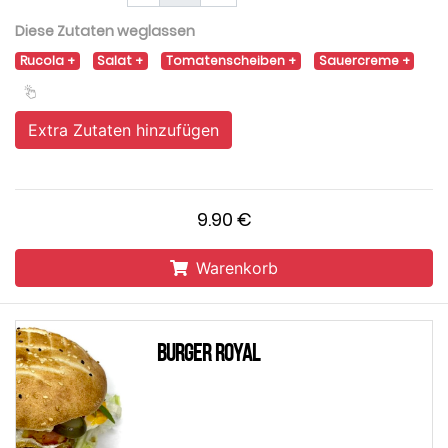
Diese Zutaten weglassen
Rucola
Salat
Tomatenscheiben
Sauercreme
Extra Zutaten hinzufügen
9.90 €
Warenkorb
Burger Royal