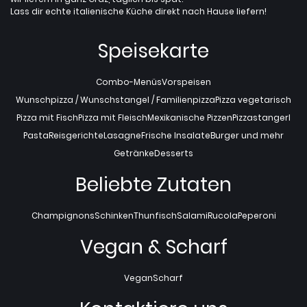
Lass dir echte italienische Küche direkt nach Hause liefern!
Speisekarte
Combo-Menüs
Vorspeisen
Wunschpizza / Wunschstangel / Familienpizza
Pizza vegetarisch
Pizza mit Fisch
Pizza mit Fleisch
Mexikanische Pizzen
Pizzastangerl
Pasta
Reisgerichte
Lasagne
Frische Insalate
Burger und mehr
Getränke
Desserts
Beliebte Zutaten
Champignons
Schinken
Thunfisch
Salami
Rucola
Peperoni
Vegan & Scharf
Vegan
Scharf