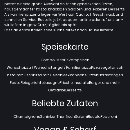
bietet dir eine große Auswahl an frisch gebackenen Pizzen,
hausgemachter Pasta, knackigen Salaten und leckeren Desserts.
Als Familienpizzeria legen wir Wert auf Qualität, Geschmack und
schnellen Service. Bestelle jetzt bequem online oder ruf uns an –
wir liefern in ganz Graz, täglich bis spät.
Lass dir echte italienische Küche direkt nach Hause liefern!
Speisekarte
Combo-Menüs
Vorspeisen
Wunschpizza / Wunschstangel / Familienpizza
Pizza vegetarisch
Pizza mit Fisch
Pizza mit Fleisch
Mexikanische Pizzen
Pizzastangerl
Pasta
Reisgerichte
Lasagne
Frische Insalate
Burger und mehr
Getränke
Desserts
Beliebte Zutaten
Champignons
Schinken
Thunfisch
Salami
Rucola
Peperoni
Vegan & Scharf