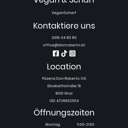
Vegan
Scharf
Kontaktiere uns
0316-34 80 80
office@donroberto.at
Location
Pizzeria Don Roberto OG
Elisabethstraße 19
8010 Graz
UID: ATU68221104
Öffnungszeiten
Montag
11:00-21:50