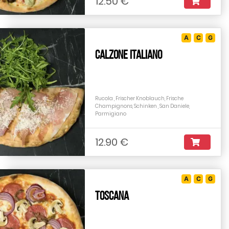
12.50 €
A
C
G
Calzone Italiano
Rucola , Frischer Knoblauch, Frische
Champignons, Schinken , San Daniele,
Parmigiano
12.90 €
A
C
G
Toscana