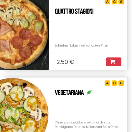
A
C
G
Quattro Stagioni
Schinken , Salami, Artischocken, Pilze
12.50 €
A
C
G
Vegetariana
Champignons, Mozzarella fior di latte,
Parmigiano, Paprika, Melanzani, Mais, Oliven