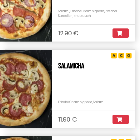
Salami, Frische Champignons, Zwiebel,
Sardellen, Knoblauch
12.90 €
A
C
G
Salamicha
Frische Champignons, Salami
11.90 €