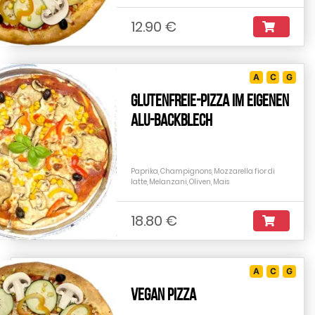
12.90 €
A
C
G
Glutenfreie-Pizza im eigenen
Alu-Backblech
Paprika, Champignons, Mozzarella fior di
latte, Melanzani, Oliven, Mais
18.80 €
A
C
G
VEGAN PIZZA