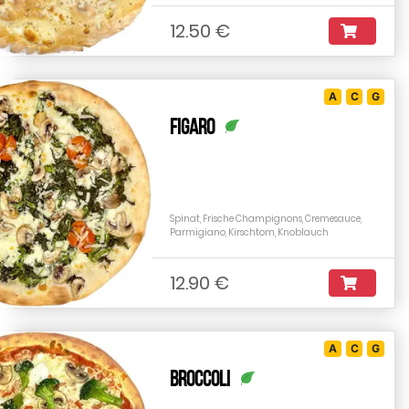
12.50 €
A
C
G
Figaro
Spinat, Frische Champignons, Cremesauce,
Parmigiano, Kirschtom, Knoblauch
12.90 €
A
C
G
Broccoli