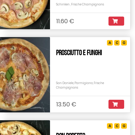
Schinken , Frische Champignons
11.60 €
A
C
G
Prosciutto e Funghi
San Daniele, Parmigiano, Frische
Champignons
13.50 €
A
C
G