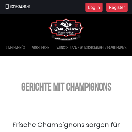
Log in
Register
0316-34 80 80
Combo-Menüs
Vorspeisen
Wunschpizza / Wunschstangel / Familienpizza
Gerichte mit Champignons
Frische Champignons sorgen für