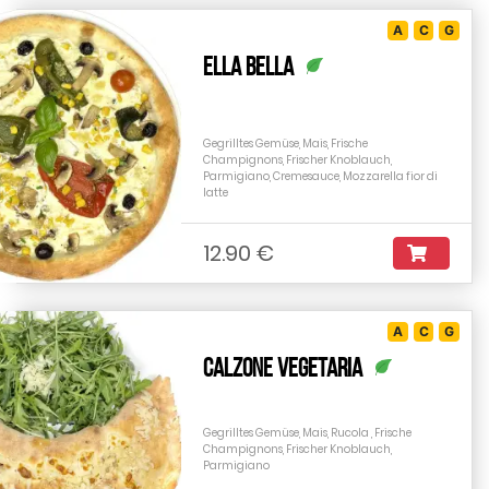
A
C
G
Ella Bella
Gegrilltes Gemüse, Mais, Frische
Champignons, Frischer Knoblauch,
Parmigiano, Cremesauce, Mozzarella fior di
latte
12.90 €
A
C
G
Calzone Vegetaria
Gegrilltes Gemüse, Mais, Rucola , Frische
Champignons, Frischer Knoblauch,
Parmigiano