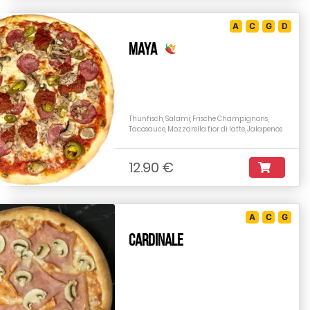
A
C
G
D
Maya
Thunfisch, Salami, Frische Champignons,
Tacosauce, Mozzarella fior di latte, Jalapenos
12.90 €
A
C
G
Cardinale