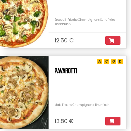
Broccoli , Frische Champignons, Schafkäse,
Knoblauch
12.50 €
A
C
G
D
Pavarotti
Mais, Frische Champignons, Thunfisch
13.80 €