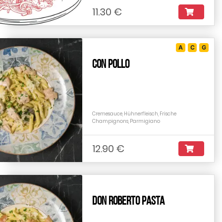
11.30 €
A
C
G
Con Pollo
Cremesauce, Hühnerfleisch, Frische
Champignons, Parmigiano
12.90 €
Don Roberto Pasta