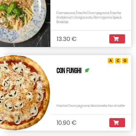
Cremesauce, Frische Champignons, Frischer
Knoblauch, Gorgonzola, Parmigiano, Speck,
Briekäse
13.30 €
A
C
G
Con Funghi
Frische Champignons, Mozzarella fior di latte
10.90 €