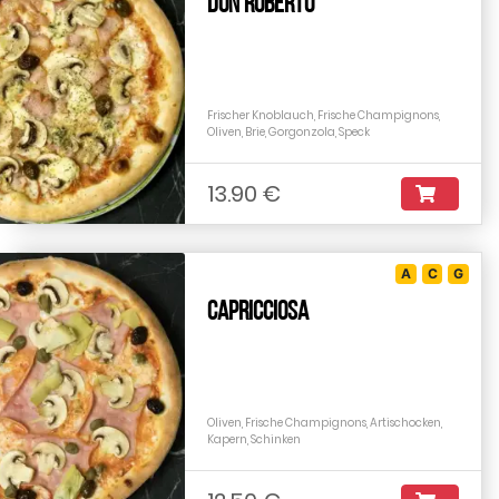
Don Roberto
Frischer Knoblauch, Frische Champignons,
Oliven, Brie, Gorgonzola, Speck
13.90 €
A
C
G
Capricciosa
Oliven, Frische Champignons, Artischocken,
Kapern, Schinken