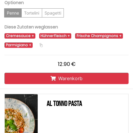
Optionen
Penne
Tortelini
Spagetti
Diese Zutaten weglassen
Cremesauce
Hühnerfleisch
Frische Champignons
Parmigiano
12.90 €
Warenkorb
Al Tonno Pasta