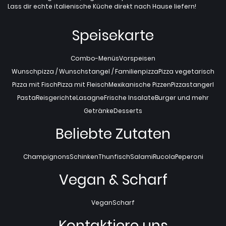
Lass dir echte italienische Küche direkt nach Hause liefern!
Speisekarte
Combo-Menüs
Vorspeisen
Wunschpizza / Wunschstangel / Familienpizza
Pizza vegetarisch
Pizza mit Fisch
Pizza mit Fleisch
Mexikanische Pizzen
Pizzastangerl
Pasta
Reisgerichte
Lasagne
Frische Insalate
Burger und mehr
Getränke
Desserts
Beliebte Zutaten
Champignons
Schinken
Thunfisch
Salami
Rucola
Peperoni
Vegan & Scharf
Vegan
Scharf
Kontaktiere uns