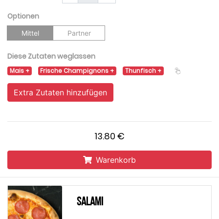
Optionen
Mittel
Partner
Diese Zutaten weglassen
Mais
Frische Champignons
Thunfisch
Extra Zutaten hinzufügen
13.80 €
Warenkorb
Salami