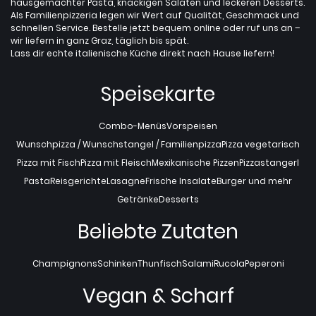
hausgemachter Pasta, knackigen Salaten und leckeren Desserts.
Als Familienpizzeria legen wir Wert auf Qualität, Geschmack und
schnellen Service. Bestelle jetzt bequem online oder ruf uns an –
wir liefern in ganz Graz, täglich bis spät.
Lass dir echte italienische Küche direkt nach Hause liefern!
Speisekarte
Combo-Menüs
Vorspeisen
Wunschpizza / Wunschstangel / Familienpizza
Pizza vegetarisch
Pizza mit Fisch
Pizza mit Fleisch
Mexikanische Pizzen
Pizzastangerl
Pasta
Reisgerichte
Lasagne
Frische Insalate
Burger und mehr
Getränke
Desserts
Beliebte Zutaten
Champignons
Schinken
Thunfisch
Salami
Rucola
Peperoni
Vegan & Scharf