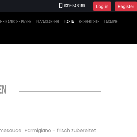
Log in
Register
0316-34 80 80
exikanische Pizzen
Pizzastangerl
Pasta
Reisgerichte
Lasagne
en
emesauce
,
Parmigiano
– frisch zubereitet