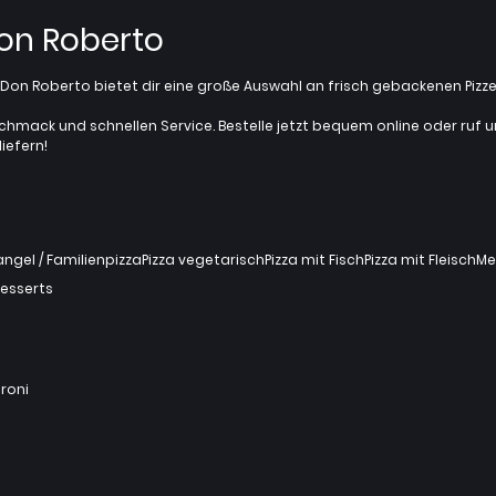
Don Roberto
z? Don Roberto bietet dir eine große Auswahl an frisch gebackenen Pi
chmack und schnellen Service. Bestelle jetzt bequem online oder ruf uns 
iefern!
gel / Familienpizza
Pizza vegetarisch
Pizza mit Fisch
Pizza mit Fleisch
Me
esserts
roni