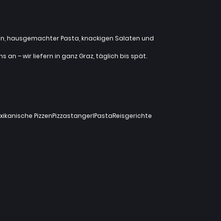
zzen, hausgemachter Pasta, knackigen Salaten und
an – wir liefern in ganz Graz, täglich bis spät.
xikanische Pizzen
Pizzastangerl
Pasta
Reisgerichte