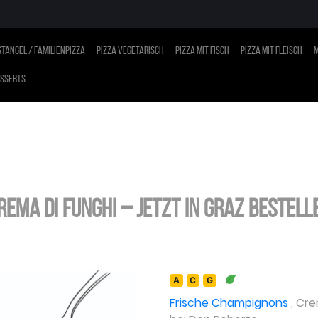
tangel / Familienpizza
Pizza vegetarisch
Pizza mit Fisch
Pizza mit Fleisch
M
sserts
rema di Funghi – jetzt in Graz bestell
A
C
G
Frische Champignons
,
Cr