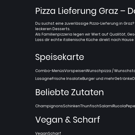
Pizza Lieferung Graz – 
Du suchst eine zuverlässige Pizza-Lieferung in Gra
leckeren Desserts.
Als Familienpizzeria legen wir Wert auf Qualität, Ges
Lass dir echte italienische Küche direkt nach Hause l
Speisekarte
Combo-Menüs
Vorspeisen
Wunschpizza / Wunschstan
Lasagne
Frische Insalate
Burger und mehr
Getränke
D
Beliebte Zutaten
Champignons
Schinken
Thunfisch
Salami
Rucola
Pepe
Vegan & Scharf
Vegan
Scharf