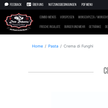
Feedback
Über uns
Nutzungsbedingungen
PDF Menu
Combo-Menüs
Vorspeisen
Wunschpizza / Wunschs
Frische Insalate
Burger und mehr
Getränke
De
Home
Pasta
Crema di Funghi
C