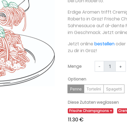
bei Don Roberto.
Erdige Aromen trifft Cremi
Roberto in Graz! Frische 
Sahnesauce auf al-dente P
im Geschmack. Jetzt online
Jetzt online
bestellen
oder a
zu dir in Graz!
Menge
-
+
Optionen
Penne
Tortelini
Spagetti
Diese Zutaten weglassen
Frische Champignons
Cre
11.30 €