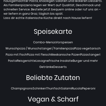
hausgemachter Pasta, knackigen Salaten und leckeren Desserts.
Als Familienpizzeria legen wir Wert auf Qualität, Geschmack und
schnellen Service. Bestelle jetzt bequem online oder ruf uns an –
wir liefern in ganz Graz, täglich bis spät.
Lass dir echte italienische Küche direkt nach Hause liefern!
Speisekarte
Combo-Menüs
Vorspeisen
Wunschpizza / Wunschstangel / Familienpizza
Pizza vegetarisch
Pizza mit Fisch
Pizza mit Fleisch
Mexikanische Pizzen
Pizzastangerl
Pasta
Reisgerichte
Lasagne
Frische Insalate
Burger und mehr
Getränke
Desserts
Beliebte Zutaten
Champignons
Schinken
Thunfisch
Salami
Rucola
Peperoni
Vegan & Scharf