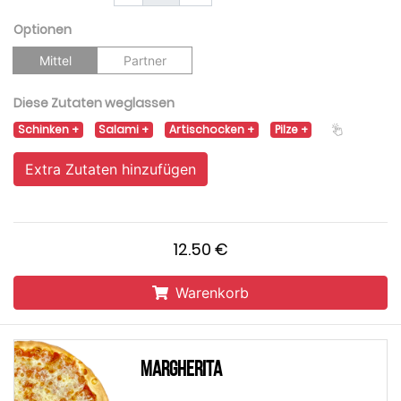
Optionen
Mittel
Partner
Diese Zutaten weglassen
Schinken
Salami
Artischocken
Pilze
Extra Zutaten hinzufügen
12.50 €
Warenkorb
Margherita