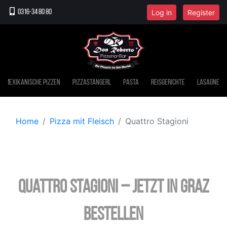
Log in
Register
0316-34 80 80
Mexikanische Pizzen
Pizzastangerl
Pasta
Reisgerichte
Lasagne
Home
Pizza mit Fleisch
Quattro Stagioni
Quattro Stagioni – jetzt in Graz
bestellen