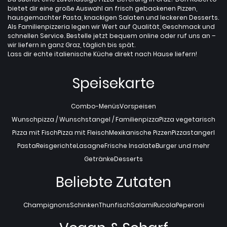
bietet dir eine große Auswahl an frisch gebackenen Pizzen,
hausgemachter Pasta, knackigen Salaten und leckeren Desserts.
Als Familienpizzeria legen wir Wert auf Qualität, Geschmack und
schnellen Service. Bestelle jetzt bequem online oder ruf uns an –
wir liefern in ganz Graz, täglich bis spät.
Lass dir echte italienische Küche direkt nach Hause liefern!
Speisekarte
Combo-Menüs
Vorspeisen
Wunschpizza / Wunschstangel / Familienpizza
Pizza vegetarisch
Pizza mit Fisch
Pizza mit Fleisch
Mexikanische Pizzen
Pizzastangerl
Pasta
Reisgerichte
Lasagne
Frische Insalate
Burger und mehr
Getränke
Desserts
Beliebte Zutaten
Champignons
Schinken
Thunfisch
Salami
Rucola
Peperoni