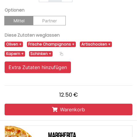
Optionen
Mittel
Partner
Diese Zutaten weglassen
Oliven
Frische Champignons
Artischocken
Kapern
Schinken
Extra Zutaten hinzufügen
12.50 €
Warenkorb
Margherita