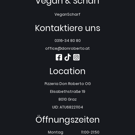
Vegan & Scharf
Vegan
Scharf
Kontaktiere uns
0316-34 80 80
office@donroberto.at
Location
Pizzeria Don Roberto OG
Elisabethstraße 19
8010 Graz
UID: ATU68221104
Öffnungszeiten
Montag
11:00-21:50