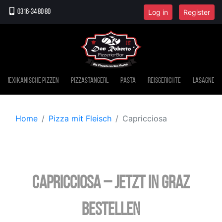
Log in
Register
0316-34 80 80
Mexikanische Pizzen
Pizzastangerl
Pasta
Reisgerichte
Lasagne
Home
Pizza mit Fleisch
Capricciosa
Capricciosa – jetzt in Graz
bestellen