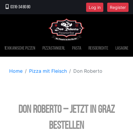
Log in
Register
0316-34 80 80
Mexikanische Pizzen
Pizzastangerl
Pasta
Reisgerichte
Lasagne
Home
Pizza mit Fleisch
Don Roberto
Don Roberto – jetzt in Graz
bestellen