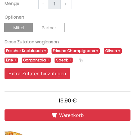
Menge
-
+
Optionen
Mittel
Partner
Diese Zutaten weglassen
Frischer Knoblauch
Frische Champignons
Oliven
Brie
Gorgonzola
Speck
Extra Zutaten hinzufügen
13.90 €
Warenkorb