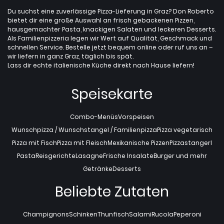
Du suchst eine zuverlässige Pizza-Lieferung in Graz? Don Roberto
bietet dir eine große Auswahl an frisch gebackenen Pizzen,
hausgemachter Pasta, knackigen Salaten und leckeren Desserts.
Als Familienpizzeria legen wir Wert auf Qualität, Geschmack und
schnellen Service. Bestelle jetzt bequem online oder ruf uns an –
wir liefern in ganz Graz, täglich bis spät.
Lass dir echte italienische Küche direkt nach Hause liefern!
Speisekarte
Combo-Menüs
Vorspeisen
Wunschpizza / Wunschstangel / Familienpizza
Pizza vegetarisch
Pizza mit Fisch
Pizza mit Fleisch
Mexikanische Pizzen
Pizzastangerl
Pasta
Reisgerichte
Lasagne
Frische Insalate
Burger und mehr
Getränke
Desserts
Beliebte Zutaten
Champignons
Schinken
Thunfisch
Salami
Rucola
Peperoni