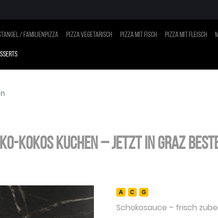
tangel / Familienpizza
Pizza vegetarisch
Pizza mit Fisch
Pizza mit Fleisch
M
sserts
en
ko-Kokos Kuchen – jetzt in Graz best
A
C
G
Schokosauce
– frisch zube