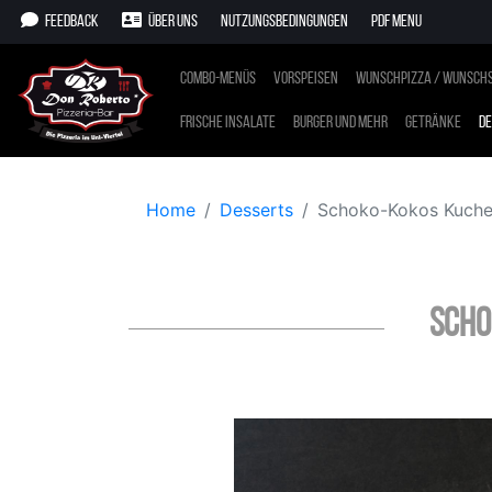
Feedback
Über uns
Nutzungsbedingungen
PDF Menu
Combo-Menüs
Vorspeisen
Wunschpizza / Wunschs
Frische Insalate
Burger und mehr
Getränke
De
Home
Desserts
Schoko-Kokos Kuch
Scho