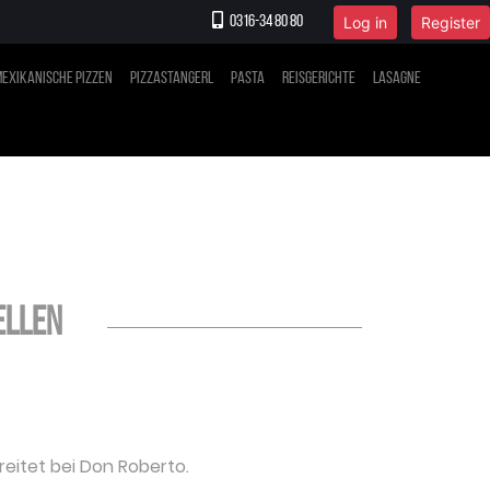
Log in
Register
0316-34 80 80
exikanische Pizzen
Pizzastangerl
Pasta
Reisgerichte
Lasagne
ellen
reitet bei Don Roberto.