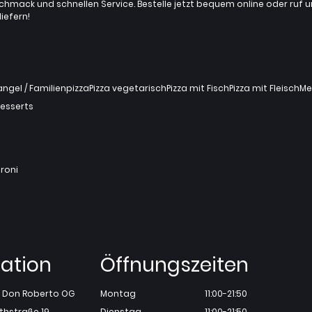
chmack und schnellen Service. Bestelle jetzt bequem online oder ruf uns 
iefern!
gel / Familienpizza
Pizza vegetarisch
Pizza mit Fisch
Pizza mit Fleisch
Me
esserts
roni
ation
Öffnungszeiten
ia Don Roberto OG
Montag
11:00-21:50
thstraße 19
Dienstag
11:00-21:50