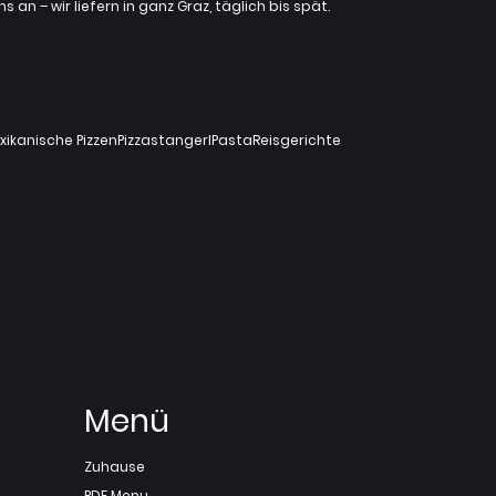
an – wir liefern in ganz Graz, täglich bis spät.
xikanische Pizzen
Pizzastangerl
Pasta
Reisgerichte
Menü
Zuhause
PDF Menu