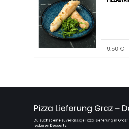
Pizzasta
9.50 €
nzufügen
Pizza Lieferung Graz – 
Du suchst eine zuverlässige Pizza-Lieferung in Gra
leckeren Desserts.