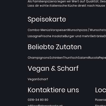
Als Familienpizzeria legen wir Wert auf Qualität, Ges
Lass dir echte italienische Küche direkt nach Hause l
Speisekarte
Combo-Menüs
Vorspeisen
Wunschpizza / Wunschstan
Lasagne
Frische Insalate
Burger und mehr
Getränke
D
Beliebte Zutaten
Champignons
Schinken
Thunfisch
Salami
Rucola
Pepe
Vegan & Scharf
Vegan
Scharf
Kontaktiere uns
Loc
0316-34 80 80
Pizzer
office@donroberto.at
Elisabe