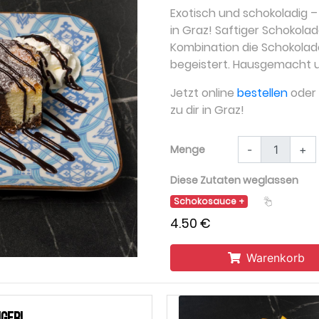
Exotisch und schokoladig 
in Graz! Saftiger Schokola
Kombination die Schokola
begeistert. Hausgemacht und
Jetzt online
bestellen
oder a
zu dir in Graz!
Menge
-
+
Diese Zutaten weglassen
Schokosauce
4.50 €
Warenkorb