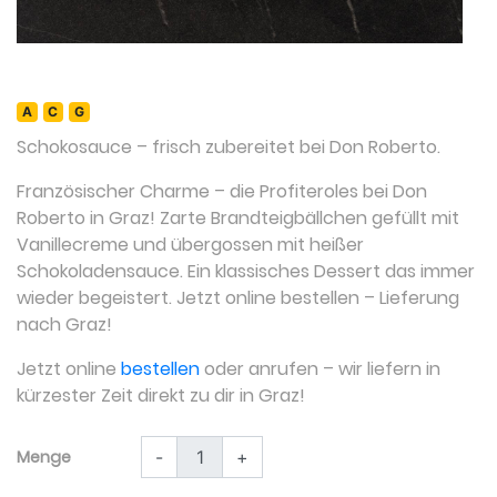
A
C
G
Schokosauce
– frisch zubereitet bei Don Roberto.
Französischer Charme – die Profiteroles bei Don
Roberto in Graz! Zarte Brandteigbällchen gefüllt mit
Vanillecreme und übergossen mit heißer
Schokoladensauce. Ein klassisches Dessert das immer
wieder begeistert. Jetzt online bestellen – Lieferung
nach Graz!
Jetzt online
bestellen
oder anrufen – wir liefern in
kürzester Zeit direkt zu dir in Graz!
Menge
-
+