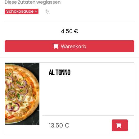
Diese Zutaten weglassen
Schokosauce
4.50 €
Warenkorb
Al Tonno
13.50 €