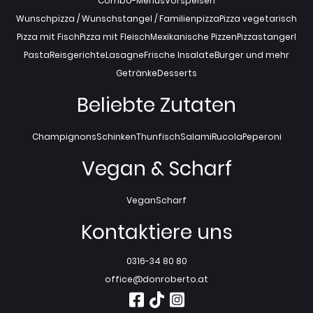
Combo-Menüs
Vorspeisen
Wunschpizza / Wunschstangel / Familienpizza
Pizza vegetarisch
Pizza mit Fisch
Pizza mit Fleisch
Mexikanische Pizzen
Pizzastangerl
Pasta
Reisgerichte
Lasagne
Frische Insalate
Burger und mehr
Getränke
Desserts
Beliebte Zutaten
Champignons
Schinken
Thunfisch
Salami
Rucola
Peperoni
Vegan & Scharf
Vegan
Scharf
Kontaktiere uns
0316-34 80 80
office@donroberto.at