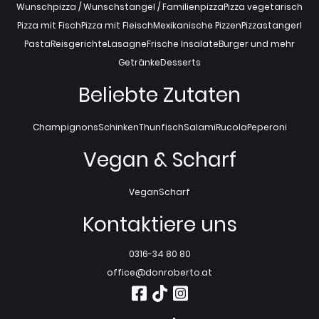
Wunschpizza / Wunschstangel / Familienpizza
Pizza vegetarisch
Pizza mit Fisch
Pizza mit Fleisch
Mexikanische Pizzen
Pizzastangerl
Pasta
Reisgerichte
Lasagne
Frische Insalate
Burger und mehr
Getränke
Desserts
Beliebte Zutaten
Champignons
Schinken
Thunfisch
Salami
Rucola
Peperoni
Vegan & Scharf
Vegan
Scharf
Kontaktiere uns
0316-34 80 80
office@donroberto.at