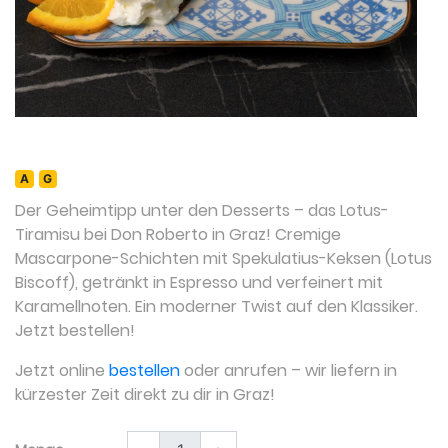
A
G
Der Geheimtipp unter den Desserts – das Lotus-
Tiramisu bei Don Roberto in Graz! Cremige
Mascarpone-Schichten mit Spekulatius-Keksen (Lotus
Biscoff), getränkt in Espresso und verfeinert mit
Karamellnoten. Ein moderner Twist auf den Klassiker.
Jetzt bestellen!
Jetzt online
bestellen
oder anrufen – wir liefern in
kürzester Zeit direkt zu dir in Graz!