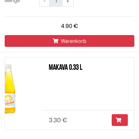
Menge
-
+
4.90 €
Warenkorb
Makava 0.33 L
3.30 €