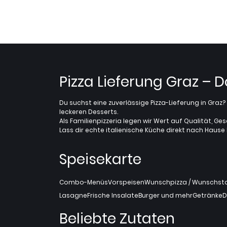
Pizza Lieferung Graz – 
Du suchst eine zuverlässige Pizza-Lieferung in Gra
leckeren Desserts.
Als Familienpizzeria legen wir Wert auf Qualität, Ges
Lass dir echte italienische Küche direkt nach Hause l
Speisekarte
Combo-Menüs
Vorspeisen
Wunschpizza / Wunschstan
Lasagne
Frische Insalate
Burger und mehr
Getränke
D
Beliebte Zutaten