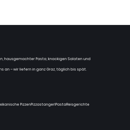
zzen, hausgemachter Pasta, knackigen Salaten und
an – wir liefern in ganz Graz, täglich bis spät.
xikanische Pizzen
Pizzastangerl
Pasta
Reisgerichte