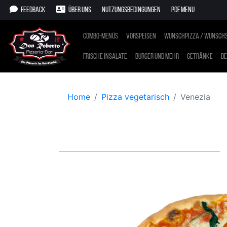
Feedback
Über uns
Nutzungsbedingungen
PDF Menu
Combo-Menüs
Vorspeisen
Wunschpizza / Wunschs
Frische Insalate
Burger und mehr
Getränke
De
Home
Pizza vegetarisch
Venezia