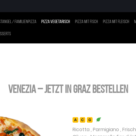
tangel / Familienpizza
Pizza vegetarisch
Pizza mit Fisch
Pizza mit Fleisch
M
sserts
Venezia – jetzt in Graz bestellen
A
C
G
Ricotta
,
Parmigiano
,
Frisc