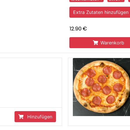
Extra Zutaten hinzufügen
12.90 €
Warenkorb
Salami
11.40 €
zufügen