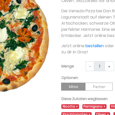
Oliven
,
Mozzarella fior di l
Die Venezia Pizza bei Don 
Lagunenstadt auf deinen T
Artischocken, schwarze Ol
perfekter Harmonie. Eine ei
Entdecker. Jetzt online bes
Jetzt online
bestellen
oder a
zu dir in Graz!
Menge
-
+
Optionen
Mittel
Partner
Diese Zutaten weglassen
Ricotta
Parmigiano
Fr
Kirschtomaten
Oliven