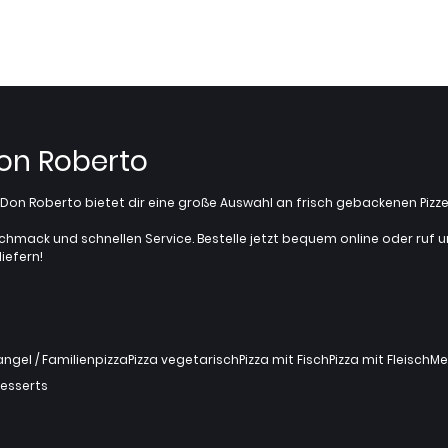
Don Roberto
z? Don Roberto bietet dir eine große Auswahl an frisch gebackenen Pi
chmack und schnellen Service. Bestelle jetzt bequem online oder ruf uns 
iefern!
gel / Familienpizza
Pizza vegetarisch
Pizza mit Fisch
Pizza mit Fleisch
Me
esserts