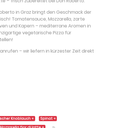
atte
– frisch zubereitet bei Don Roberto.
Roberto in Graz bringt den Geschmack der
isch! Tomatensauce, Mozzarella, zarte
iven und Kapern – mediterrane Aromen in
nzigartige vegetarische Pizza für
tellen!
nrufen – wir liefern in kürzester Zeit direkt
ischer Knoblauch
Spinat
Mozzarella fior di latte