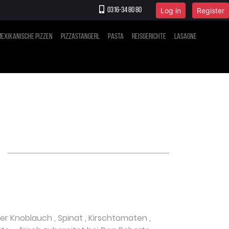
Log in
Register
0316-34 80 80
exikanische Pizzen
Pizzastangerl
Pasta
Reisgerichte
Lasagne
her Knoblauch
,
Spinat
,
Kirschtomaten
,