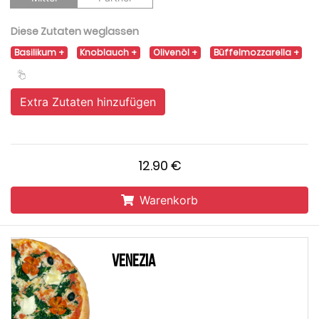
Diese Zutaten weglassen
Basilikum
Knoblauch
Olivenöl
Büffelmozzarella
Extra Zutaten hinzufügen
12.90 €
Warenkorb
Venezia