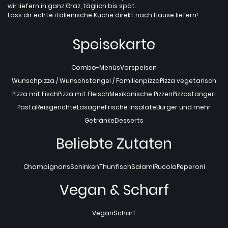
wir liefern in ganz Graz, täglich bis spät.
Lass dir echte italienische Küche direkt nach Hause liefern!
Speisekarte
Combo-Menüs
Vorspeisen
Wunschpizza / Wunschstangel / Familienpizza
Pizza vegetarisch
Pizza mit Fisch
Pizza mit Fleisch
Mexikanische Pizzen
Pizzastangerl
Pasta
Reisgerichte
Lasagne
Frische Insalate
Burger und mehr
Getränke
Desserts
Beliebte Zutaten
Champignons
Schinken
Thunfisch
Salami
Rucola
Peperoni
Vegan & Scharf
Vegan
Scharf