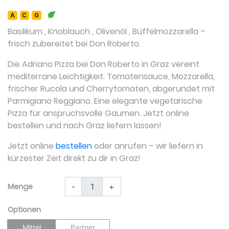
A
C
G
Basilikum
,
Knoblauch
,
Olivenöl
,
Büffelmozzarella
–
frisch zubereitet bei Don Roberto.
Die Adriano Pizza bei Don Roberto in Graz vereint
mediterrane Leichtigkeit: Tomatensauce, Mozzarella,
frischer Rucola und Cherrytomaten, abgerundet mit
Parmigiano Reggiano. Eine elegante vegetarische
Pizza für anspruchsvolle Gaumen. Jetzt online
bestellen und nach Graz liefern lassen!
Jetzt online
bestellen
oder anrufen – wir liefern in
kürzester Zeit direkt zu dir in Graz!
Menge
-
+
Optionen
Mittel
Partner