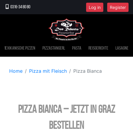
Log in
Register
0316-34 80 80
Mexikanische Pizzen
Pizzastangerl
Pasta
Reisgerichte
Lasagne
Home
Pizza mit Fleisch
Pizza Bianca
Pizza Bianca – jetzt in Graz
bestellen