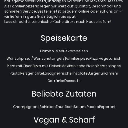
hausgemachter Pasta, knackigen Salaten und leckeren Desserts.
Als Familienpizzeria legen wir Wert auf Qualität, Geschmack und
schnellen Service. Bestelle jetzt bequem online oder ruf uns an –
wir liefern in ganz Graz, täglich bis spät.
Lass dir echte italienische Küche direkt nach Hause liefern!
Speisekarte
Combo-Menüs
Vorspeisen
Wunschpizza / Wunschstangel / Familienpizza
Pizza vegetarisch
Pizza mit Fisch
Pizza mit Fleisch
Mexikanische Pizzen
Pizzastangerl
Pasta
Reisgerichte
Lasagne
Frische Insalate
Burger und mehr
Getränke
Desserts
Beliebte Zutaten
Champignons
Schinken
Thunfisch
Salami
Rucola
Peperoni
Vegan & Scharf