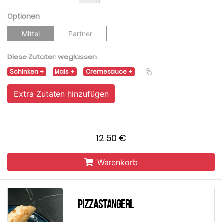
Optionen
Mittel
Partner
Diese Zutaten weglassen
Schinken
Mais
Cremesauce
Extra Zutaten hinzufügen
12.50 €
Warenkorb
Pizzastangerl