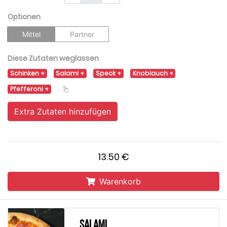
Optionen
Mittel
Partner
Diese Zutaten weglassen
Schinken
Salami
Speck
Knoblauch
Pfefferoni
Extra Zutaten hinzufügen
13.50 €
Warenkorb
Salami