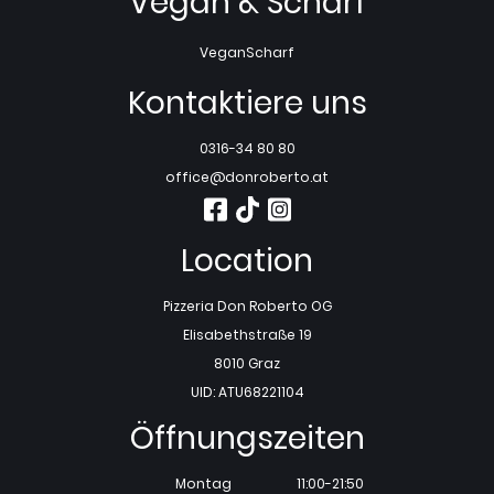
Vegan & Scharf
Vegan
Scharf
Kontaktiere uns
0316-34 80 80
office@donroberto.at
Location
Pizzeria Don Roberto OG
Elisabethstraße 19
8010 Graz
UID: ATU68221104
Öffnungszeiten
Montag
11:00-21:50