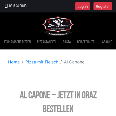
Log in
Register
0316-34 80 80
Mexikanische Pizzen
Pizzastangerl
Pasta
Reisgerichte
Lasagne
Home
Pizza mit Fleisch
Al Capone
Al Capone – jetzt in Graz
bestellen