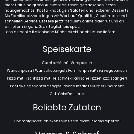
bietet dir eine große Auswahl an frisch gebackenen Pizzen,
hausgemachter Pasta, knackigen Salaten und leckeren Desserts.
Als Familienpizzeria legen wir Wert auf Qualität, Geschmack und
schnellen Service. Bestelle jetzt bequem online oder ruf uns an –
wir liefern in ganz Graz, täglich bis spät.
Lass dir echte italienische Küche direkt nach Hause liefern!
Speisekarte
Combo-Menüs
Vorspeisen
Wunschpizza / Wunschstangel / Familienpizza
Pizza vegetarisch
Pizza mit Fisch
Pizza mit Fleisch
Mexikanische Pizzen
Pizzastangerl
Pasta
Reisgerichte
Lasagne
Frische Insalate
Burger und mehr
Getränke
Desserts
Beliebte Zutaten
Champignons
Schinken
Thunfisch
Salami
Rucola
Peperoni