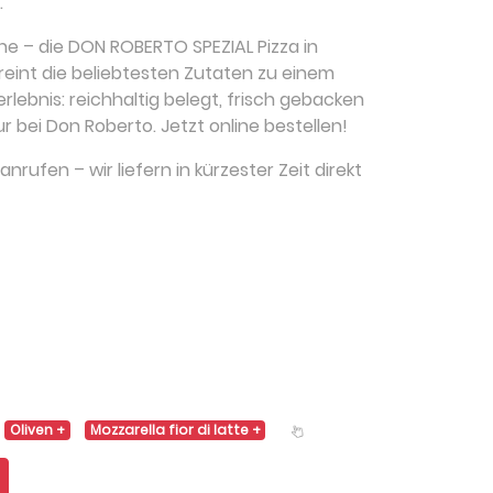
.
e – die DON ROBERTO SPEZIAL Pizza in
eint die beliebtesten Zutaten zu einem
lebnis: reichhaltig belegt, frisch gebacken
ur bei Don Roberto. Jetzt online bestellen!
nrufen – wir liefern in kürzester Zeit direkt
Oliven
Mozzarella fior di latte