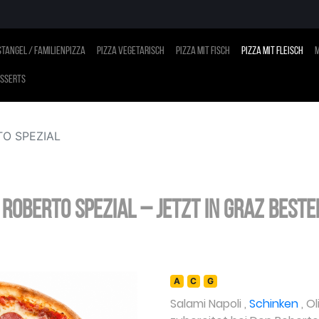
tangel / Familienpizza
Pizza vegetarisch
Pizza mit Fisch
Pizza mit Fleisch
M
sserts
O SPEZIAL
 ROBERTO SPEZIAL – jetzt in Graz beste
A
C
G
Salami Napoli
,
Schinken
,
Ol