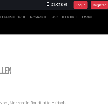
Log in
Register
0316-34 80 80
exikanische Pizzen
Pizzastangerl
Pasta
Reisgerichte
Lasagne
llen
iven
,
Mozzarella fior di latte
– frisch