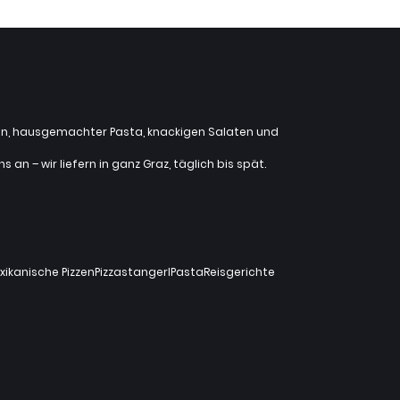
zzen, hausgemachter Pasta, knackigen Salaten und
an – wir liefern in ganz Graz, täglich bis spät.
xikanische Pizzen
Pizzastangerl
Pasta
Reisgerichte