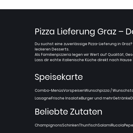
Pizza Lieferung Graz – 
Du suchst eine zuverlässige Pizza-Lieferung in Gra
leckeren Desserts.
Als Familienpizzeria legen wir Wert auf Qualität, Ges
Lass dir echte italienische Küche direkt nach Hause l
Speisekarte
Combo-Menüs
Vorspeisen
Wunschpizza / Wunschstan
Lasagne
Frische Insalate
Burger und mehr
Getränke
D
Beliebte Zutaten
Champignons
Schinken
Thunfisch
Salami
Rucola
Pepe