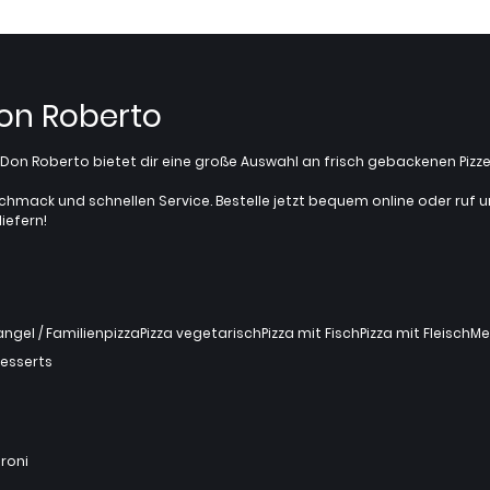
Don Roberto
z? Don Roberto bietet dir eine große Auswahl an frisch gebackenen Pi
chmack und schnellen Service. Bestelle jetzt bequem online oder ruf uns 
iefern!
gel / Familienpizza
Pizza vegetarisch
Pizza mit Fisch
Pizza mit Fleisch
Me
esserts
roni