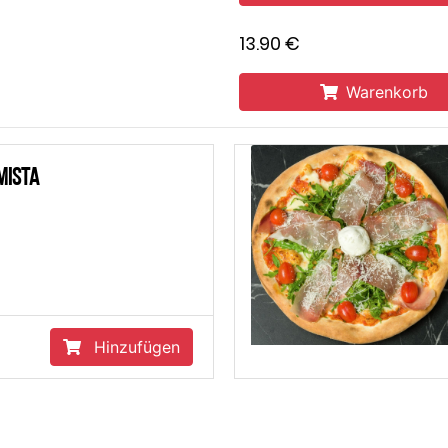
13.90 €
Warenkorb
Wunschpiz
Wahl
13.90 €
zufügen