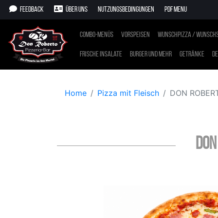
Feedback
Über uns
Nutzungsbedingungen
PDF Menu
Combo-Menüs
Vorspeisen
Wunschpizza / Wunschs
Frische Insalate
Burger und mehr
Getränke
De
Home
Pizza mit Fleisch
DON ROBERT
DON