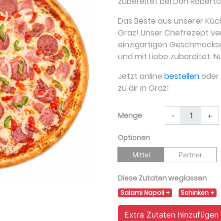
zubereitet bei Don Roberto
Das Beste aus unserer Küch
Graz! Unser Chefrezept ver
einzigartigen Geschmackser
und mit Liebe zubereitet. N
Jetzt online
bestellen
oder a
zu dir in Graz!
Menge
-
+
Optionen
Mittel
Partner
Diese Zutaten weglassen
Salami Napoli
Schinken
Extra Zutaten hinzufügen