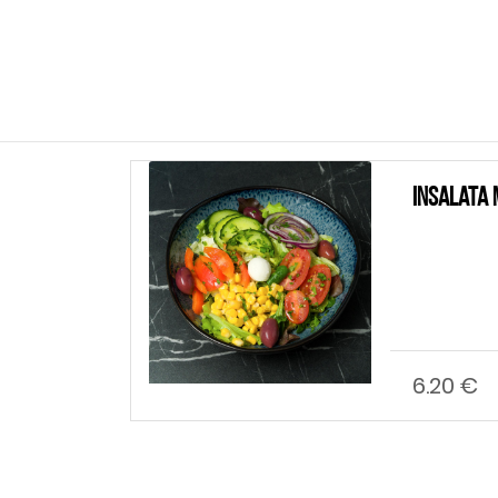
Insalata Mista
6.20 €
Hin