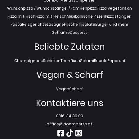
Combo-Menüs
Vorspeisen
Wunschpizza / Wunschstangel / Familienpizza
Pizza vegetarisch
Pizza mit Fisch
Pizza mit Fleisch
Mexikanische Pizzen
Pizzastangerl
Pasta
Reisgerichte
Lasagne
Frische Insalate
Burger und mehr
Getränke
Desserts
Beliebte Zutaten
Champignons
Schinken
Thunfisch
Salami
Rucola
Peperoni
Vegan & Scharf
Vegan
Scharf
Kontaktiere uns
0316-34 80 80
office@donroberto.at