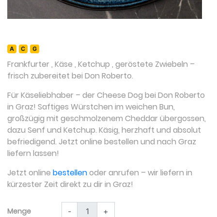
A
C
G
Frankfurter
,
Käse
,
Ketchup
,
geröstete Zwiebeln
–
frisch zubereitet bei Don Roberto.
Für Käseliebhaber – der Cheese Dog bei Don Roberto
in Graz! Saftiges Würstchen im weichen Bun,
großzügig mit geschmolzenem Cheddar übergossen,
dazu Senf und Ketchup. Käsig, herzhaft und absolut
befriedigend. Jetzt online bestellen und nach Graz
liefern lassen!
Jetzt online
bestellen
oder anrufen – wir liefern in
kürzester Zeit direkt zu dir in Graz!
Menge
-
+