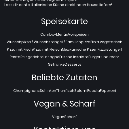
Lass dir echte italienische Küche direkt nach Hause liefern!
Speisekarte
Combo-Menüs
Vorspeisen
Wunschpizza / Wunschstangel / Familienpizza
Pizza vegetarisch
Pizza mit Fisch
Pizza mit Fleisch
Mexikanische Pizzen
Pizzastangerl
Pasta
Reisgerichte
Lasagne
Frische Insalate
Burger und mehr
Getränke
Desserts
Beliebte Zutaten
Champignons
Schinken
Thunfisch
Salami
Rucola
Peperoni
Vegan & Scharf
Vegan
Scharf