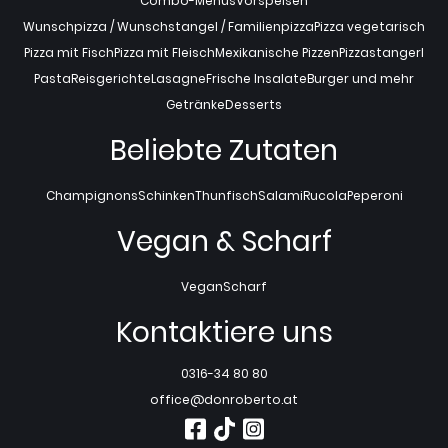
Combo-Menüs
Vorspeisen
Wunschpizza / Wunschstangel / Familienpizza
Pizza vegetarisch
Pizza mit Fisch
Pizza mit Fleisch
Mexikanische Pizzen
Pizzastangerl
Pasta
Reisgerichte
Lasagne
Frische Insalate
Burger und mehr
Getränke
Desserts
Beliebte Zutaten
Champignons
Schinken
Thunfisch
Salami
Rucola
Peperoni
Vegan & Scharf
Vegan
Scharf
Kontaktiere uns
0316-34 80 80
office@donroberto.at