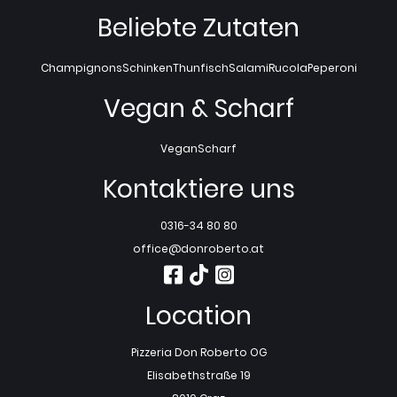
Beliebte Zutaten
Champignons
Schinken
Thunfisch
Salami
Rucola
Peperoni
Vegan & Scharf
Vegan
Scharf
Kontaktiere uns
0316-34 80 80
office@donroberto.at
Location
Pizzeria Don Roberto OG
Elisabethstraße 19