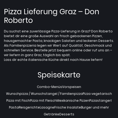
Pizza Lieferung Graz – Don
Roberto
Du suchst eine zuverlässige Pizza-Lieferung in Graz? Don Roberto
bietet dir eine große Auswahl an frisch gebackenen Pizzen,
hausgemachter Pasta, knackigen Salaten und leckeren Desserts.
Als Familienpizzeria legen wir Wert auf Qualität, Geschmack und
schnellen Service. Bestelle jetzt bequem online oder ruf uns an –
wir liefern in ganz Graz, täglich bis spät.
Lass dir echte italienische Küche direkt nach Hause liefern!
Speisekarte
Combo-Menüs
Vorspeisen
Wunschpizza / Wunschstangel / Familienpizza
Pizza vegetarisch
Pizza mit Fisch
Pizza mit Fleisch
Mexikanische Pizzen
Pizzastangerl
Pasta
Reisgerichte
Lasagne
Frische Insalate
Burger und mehr
Getränke
Desserts