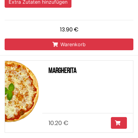
Extra Zutaten hinzufügen
13.90 €
Warenkorb
Margherita
10.20 €