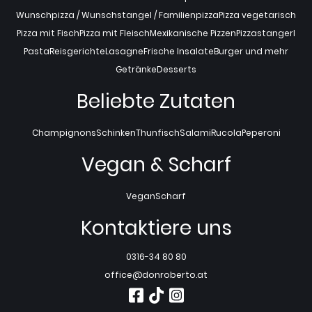
Wunschpizza / Wunschstangel / Familienpizza
Pizza vegetarisch
Pizza mit Fisch
Pizza mit Fleisch
Mexikanische Pizzen
Pizzastangerl
Pasta
Reisgerichte
Lasagne
Frische Insalate
Burger und mehr
Getränke
Desserts
Beliebte Zutaten
Champignons
Schinken
Thunfisch
Salami
Rucola
Peperoni
Vegan & Scharf
Vegan
Scharf
Kontaktiere uns
0316-34 80 80
office@donroberto.at