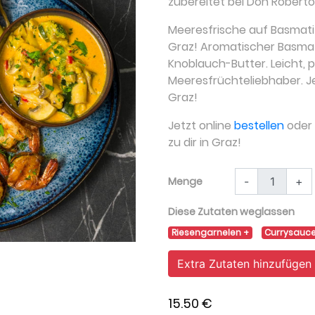
zubereitet bei Don Roberto
Meeresfrische auf Basmati 
Graz! Aromatischer Basmati
Knoblauch-Butter. Leicht, p
Meeresfrüchteliebhaber. Je
Graz!
Jetzt online
bestellen
oder a
zu dir in Graz!
Menge
-
+
Diese Zutaten weglassen
Riesengarnelen
Currysauc
Extra Zutaten hinzufügen
15.50 €