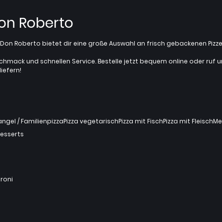
Don Roberto
z? Don Roberto bietet dir eine große Auswahl an frisch gebackenen Pi
chmack und schnellen Service. Bestelle jetzt bequem online oder ruf uns 
iefern!
gel / Familienpizza
Pizza vegetarisch
Pizza mit Fisch
Pizza mit Fleisch
Me
esserts
roni