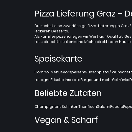
Pizza Lieferung Graz – 
Du suchst eine zuverlässige Pizza-Lieferung in Gra
leckeren Desserts.
Als Familienpizzeria legen wir Wert auf Qualität, Ges
Lass dir echte italienische Küche direkt nach Hause l
Speisekarte
Combo-Menüs
Vorspeisen
Wunschpizza / Wunschstan
Lasagne
Frische Insalate
Burger und mehr
Getränke
D
Beliebte Zutaten
Champignons
Schinken
Thunfisch
Salami
Rucola
Pepe
Vegan & Scharf