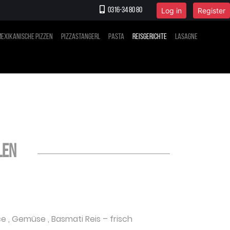
Log in
Register
0316-34 80 80
exikanische Pizzen
Pizzastangerl
Pasta
Reisgerichte
Lasagne
len
ce
,
Gemüse
,
Basmati Reis
– frisch