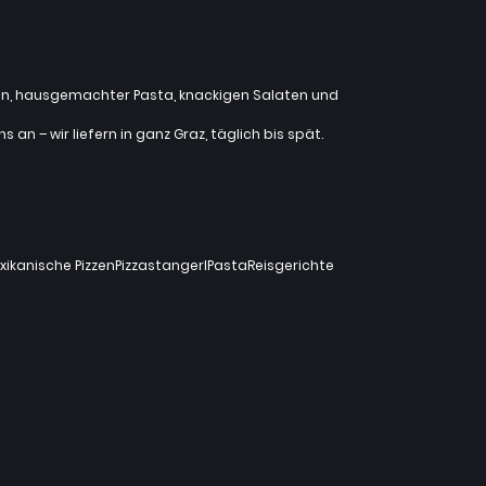
zzen, hausgemachter Pasta, knackigen Salaten und
an – wir liefern in ganz Graz, täglich bis spät.
xikanische Pizzen
Pizzastangerl
Pasta
Reisgerichte