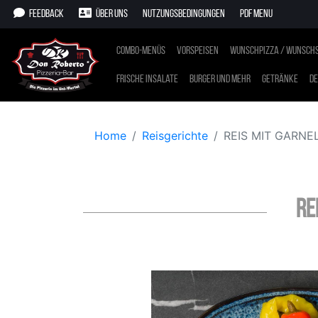
Feedback
Über uns
Nutzungsbedingungen
PDF Menu
Combo-Menüs
Vorspeisen
Wunschpizza / Wunschs
Frische Insalate
Burger und mehr
Getränke
De
Home
Reisgerichte
REIS MIT GARNE
RE