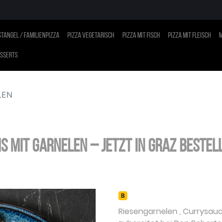
tangel / Familienpizza
Pizza vegetarisch
Pizza mit Fisch
Pizza mit Fleisch
M
sserts
LEN
IS MIT GARNELEN – jetzt in Graz bestel
B
Riesengarnelen
,
Currysau