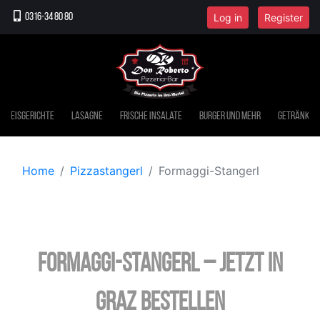
Log in
Register
0316-34 80 80
Reisgerichte
Lasagne
Frische Insalate
Burger und mehr
Getränke
Home
Pizzastangerl
Formaggi-Stangerl
Formaggi-Stangerl – jetzt in
Graz bestellen