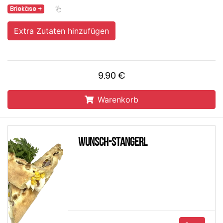
Briekäse
Extra Zutaten hinzufügen
9.90 €
Warenkorb
Wunsch-Stangerl