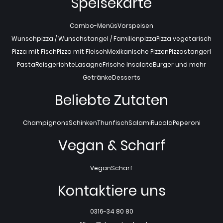
Speisekarte
Combo-Menüs
Vorspeisen
Wunschpizza / Wunschstangel / Familienpizza
Pizza vegetarisch
Pizza mit Fisch
Pizza mit Fleisch
Mexikanische Pizzen
Pizzastangerl
Pasta
Reisgerichte
Lasagne
Frische Insalate
Burger und mehr
Getränke
Desserts
Beliebte Zutaten
Champignons
Schinken
Thunfisch
Salami
Rucola
Peperoni
Vegan & Scharf
Vegan
Scharf
Kontaktiere uns
0316-34 80 80