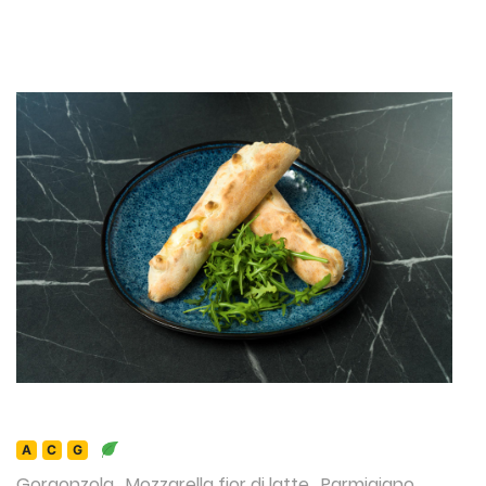
A
C
G
Gorgonzola
,
Mozzarella fior di latte
,
Parmigiano
,