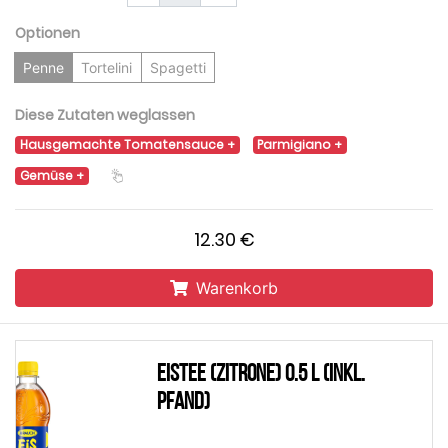
Optionen
Penne
Tortelini
Spagetti
Diese Zutaten weglassen
Hausgemachte Tomatensauce
Parmigiano
Gemüse
12.30 €
Warenkorb
Eistee (Zitrone) 0.5 L (inkl.
Pfand)