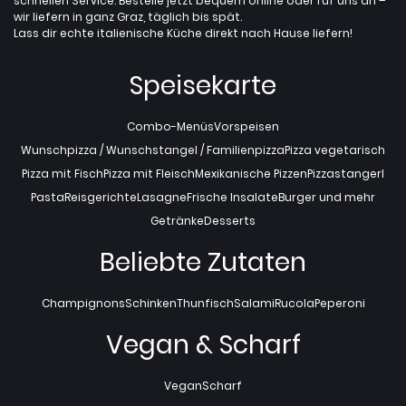
schnellen Service. Bestelle jetzt bequem online oder ruf uns an –
wir liefern in ganz Graz, täglich bis spät.
Lass dir echte italienische Küche direkt nach Hause liefern!
Speisekarte
Combo-Menüs
Vorspeisen
Wunschpizza / Wunschstangel / Familienpizza
Pizza vegetarisch
Pizza mit Fisch
Pizza mit Fleisch
Mexikanische Pizzen
Pizzastangerl
Pasta
Reisgerichte
Lasagne
Frische Insalate
Burger und mehr
Getränke
Desserts
Beliebte Zutaten
Champignons
Schinken
Thunfisch
Salami
Rucola
Peperoni
Vegan & Scharf
Vegan
Scharf