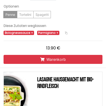
Optionen
Penne
Tortelini
Spagetti
Diese Zutaten weglassen
Bolognesesauce
Parmigiano
13.90 €
Warenkorb
Lasagne Hausgemacht mit Bio-
Rindfleisch