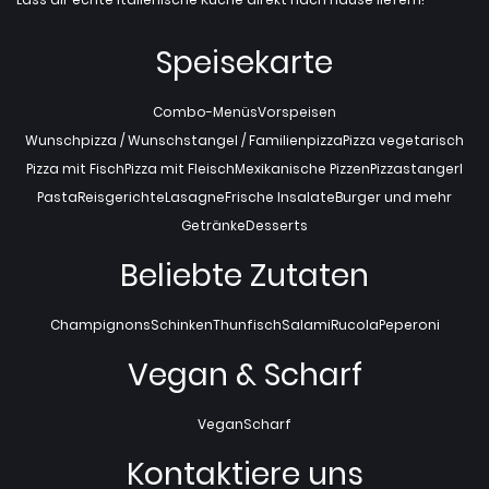
Speisekarte
Combo-Menüs
Vorspeisen
Wunschpizza / Wunschstangel / Familienpizza
Pizza vegetarisch
Pizza mit Fisch
Pizza mit Fleisch
Mexikanische Pizzen
Pizzastangerl
Pasta
Reisgerichte
Lasagne
Frische Insalate
Burger und mehr
Getränke
Desserts
Beliebte Zutaten
Champignons
Schinken
Thunfisch
Salami
Rucola
Peperoni
Vegan & Scharf
Vegan
Scharf
Kontaktiere uns