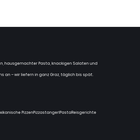
zzen, hausgemachter Pasta, knackigen Salaten und
an – wir liefern in ganz Graz, täglich bis spät.
xikanische Pizzen
Pizzastangerl
Pasta
Reisgerichte