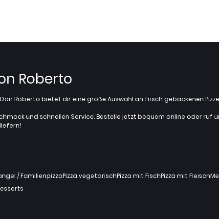
Don Roberto
z? Don Roberto bietet dir eine große Auswahl an frisch gebackenen Pi
chmack und schnellen Service. Bestelle jetzt bequem online oder ruf uns 
iefern!
gel / Familienpizza
Pizza vegetarisch
Pizza mit Fisch
Pizza mit Fleisch
Me
esserts