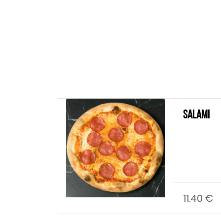
Salami
11.40 €
Hin