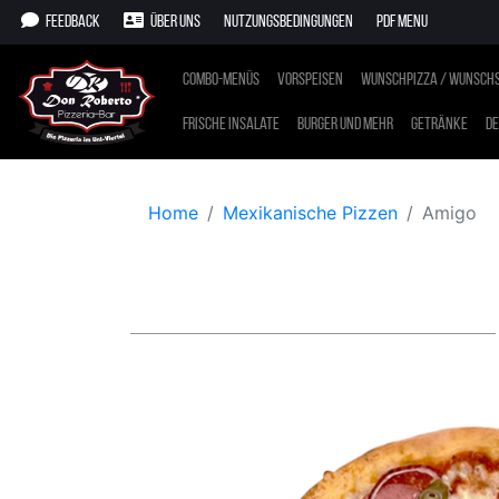
Feedback
Über uns
Nutzungsbedingungen
PDF Menu
Combo-Menüs
Vorspeisen
Wunschpizza / Wunschs
Frische Insalate
Burger und mehr
Getränke
De
Home
Mexikanische Pizzen
Amigo