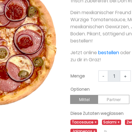
frisch zubereitet bei Don R
Dein mexikanischer Freund 
Würzige Tomatensauce, Moz
mexikanischen Gewürzen, 
Boden. Pikant, sättigend und
bestellen!
Jetzt online
bestellen
oder a
zu dir in Graz!
Menge
-
+
Optionen
Mittel
Partner
Diese Zutaten weglassen
Tacosauce
Salami
Zw
Jalapenos