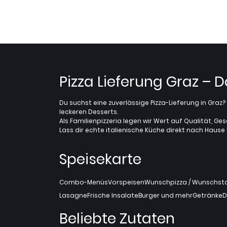
Pizza Lieferung Graz – 
Du suchst eine zuverlässige Pizza-Lieferung in Gra
leckeren Desserts.
Als Familienpizzeria legen wir Wert auf Qualität, Ges
Lass dir echte italienische Küche direkt nach Hause l
Speisekarte
Combo-Menüs
Vorspeisen
Wunschpizza / Wunschstan
Lasagne
Frische Insalate
Burger und mehr
Getränke
D
Beliebte Zutaten