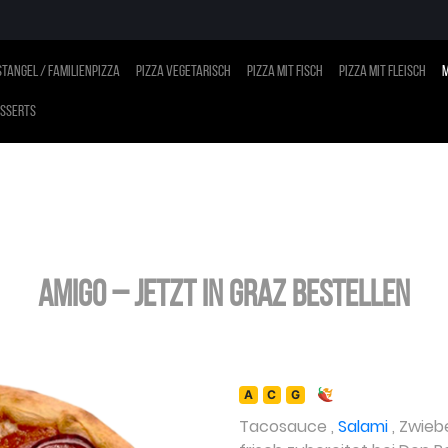
tangel / Familienpizza
Pizza vegetarisch
Pizza mit Fisch
Pizza mit Fleisch
M
sserts
Amigo – jetzt in Graz bestellen
A
C
G
Tacosauce
,
Salami
,
Zwieb