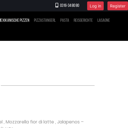
Log in
Register
0316-34 80 80
exikanische Pizzen
Pizzastangerl
Pasta
Reisgerichte
Lasagne
el
,
Mozzarella fior di latte
,
Jalapenos
–