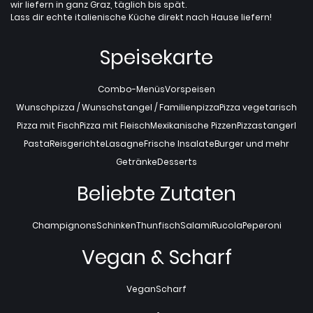
wir liefern in ganz Graz, täglich bis spät.
Lass dir echte italienische Küche direkt nach Hause liefern!
Speisekarte
Combo-Menüs
Vorspeisen
Wunschpizza / Wunschstangel / Familienpizza
Pizza vegetarisch
Pizza mit Fisch
Pizza mit Fleisch
Mexikanische Pizzen
Pizzastangerl
Pasta
Reisgerichte
Lasagne
Frische Insalate
Burger und mehr
Getränke
Desserts
Beliebte Zutaten
Champignons
Schinken
Thunfisch
Salami
Rucola
Peperoni
Vegan & Scharf
Vegan
Scharf