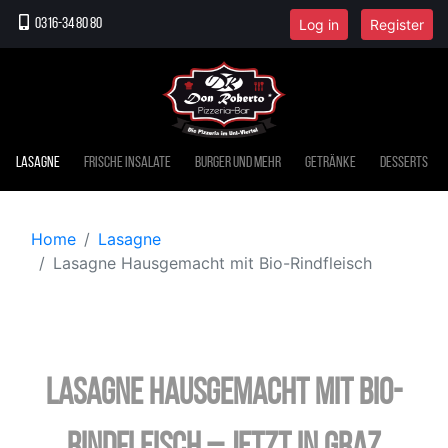
Log in
Register
0316-34 80 80
Lasagne
Frische Insalate
Burger und mehr
Getränke
Desserts
Home
Lasagne
Lasagne Hausgemacht mit Bio-Rindfleisch
Lasagne Hausgemacht mit Bio-