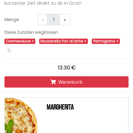
kürzester Zeit direkt zu dir in Graz!
Menge
-
+
Diese Zutaten weglassen
Cremesauce
Mozzarella fior di latte
Parmigiano
13.30 €
Warenkorb
Margherita