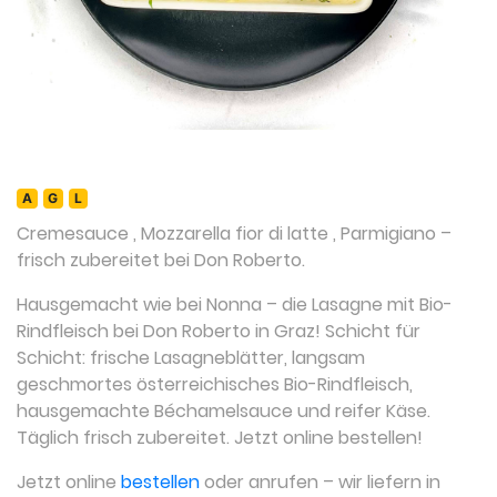
A
G
L
Cremesauce
,
Mozzarella fior di latte
,
Parmigiano
–
frisch zubereitet bei Don Roberto.
Hausgemacht wie bei Nonna – die Lasagne mit Bio-
Rindfleisch bei Don Roberto in Graz! Schicht für
Schicht: frische Lasagneblätter, langsam
geschmortes österreichisches Bio-Rindfleisch,
hausgemachte Béchamelsauce und reifer Käse.
Täglich frisch zubereitet. Jetzt online bestellen!
Jetzt online
bestellen
oder anrufen – wir liefern in