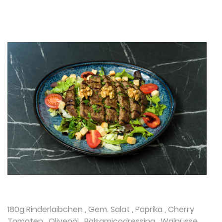
180g Rinderlaibchen
,
Gem. Salat
,
Paprika
,
Cherry
Tomaten
,
Olivenöl
,
Balsamicodressing
,
Walnüsse
,