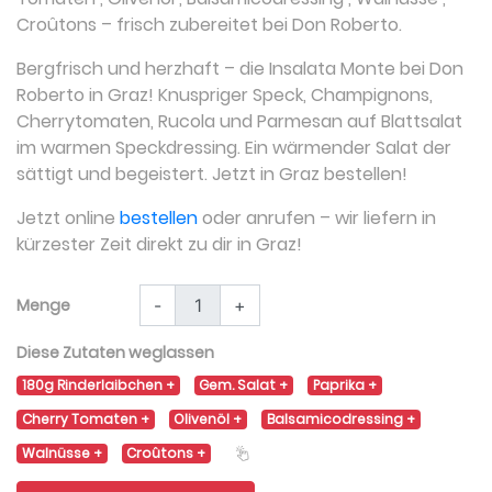
Croûtons
– frisch zubereitet bei Don Roberto.
Bergfrisch und herzhaft – die Insalata Monte bei Don
Roberto in Graz! Knuspriger Speck, Champignons,
Cherrytomaten, Rucola und Parmesan auf Blattsalat
im warmen Speckdressing. Ein wärmender Salat der
sättigt und begeistert. Jetzt in Graz bestellen!
Jetzt online
bestellen
oder anrufen – wir liefern in
kürzester Zeit direkt zu dir in Graz!
Menge
-
+
Diese Zutaten weglassen
180g Rinderlaibchen
Gem. Salat
Paprika
Cherry Tomaten
Olivenöl
Balsamicodressing
Walnüsse
Croûtons