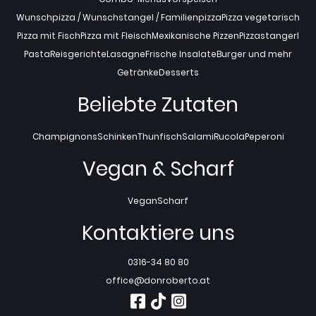
Wunschpizza / Wunschstangel / Familienpizza
Pizza vegetarisch
Pizza mit Fisch
Pizza mit Fleisch
Mexikanische Pizzen
Pizzastangerl
Pasta
Reisgerichte
Lasagne
Frische Insalate
Burger und mehr
Getränke
Desserts
Beliebte Zutaten
Champignons
Schinken
Thunfisch
Salami
Rucola
Peperoni
Vegan & Scharf
Vegan
Scharf
Kontaktiere uns
0316-34 80 80
office@donroberto.at