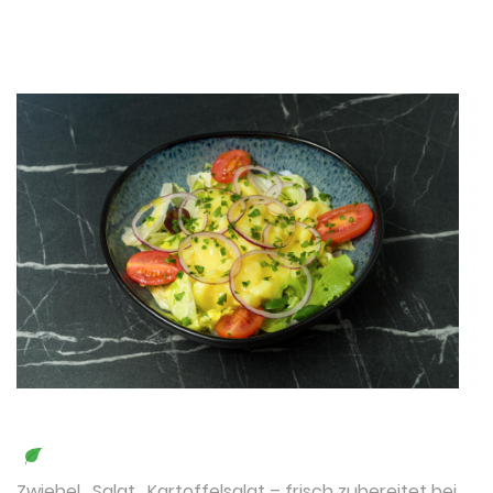
Zwiebel
,
Salat
,
Kartoffelsalat
– frisch zubereitet bei