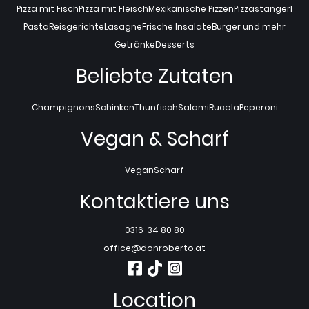
Pizza mit Fisch
Pizza mit Fleisch
Mexikanische Pizzen
Pizzastangerl
Pasta
Reisgerichte
Lasagne
Frische Insalate
Burger und mehr
Getränke
Desserts
Beliebte Zutaten
Champignons
Schinken
Thunfisch
Salami
Rucola
Peperoni
Vegan & Scharf
Vegan
Scharf
Kontaktiere uns
0316-34 80 80
office@donroberto.at
Location