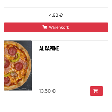
4.90 €
Warenkorb
Al Capone
13.50 €