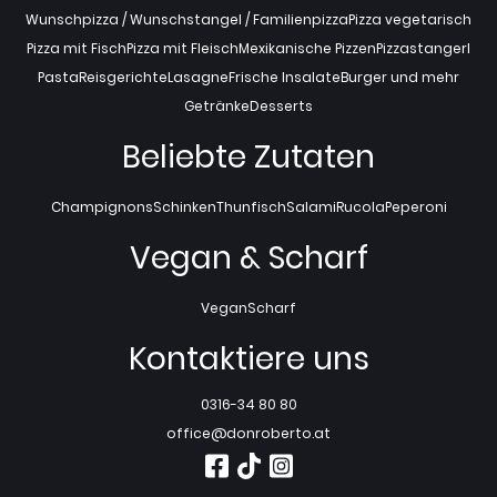
Wunschpizza / Wunschstangel / Familienpizza
Pizza vegetarisch
Pizza mit Fisch
Pizza mit Fleisch
Mexikanische Pizzen
Pizzastangerl
Pasta
Reisgerichte
Lasagne
Frische Insalate
Burger und mehr
Getränke
Desserts
Beliebte Zutaten
Champignons
Schinken
Thunfisch
Salami
Rucola
Peperoni
Vegan & Scharf
Vegan
Scharf
Kontaktiere uns
0316-34 80 80
office@donroberto.at