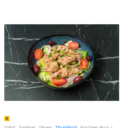
D
Salat
,
Zwiebel
,
Oliven
,
Thunfisch
,
Frisches Brot
–