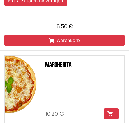
Extra Zutaten hinzufügen
8.50 €
Warenkorb
Margherita
10.20 €