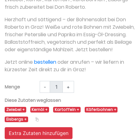
frisch zubereitet bei Don Roberto.
Herzhaft und sättigend – der Bohnensalat bei Don
Roberto in Graz! Weiße und rote Bohnen mit Zwiebeln,
frischer Petersilie und Paprika im Essig-Öl-Dressing.
Ballaststoffreich, vegetarisch und perfekt als Beilage
oder eigenständige Mahlzeit. Jetzt bestellen!
Jetzt online
bestellen
oder anrufen – wir liefern in
kürzester Zeit direkt zu dir in Graz!
Menge
-
+
Diese Zutaten weglassen
Zwiebel
Kernöl
Kartoffeln
Käferbohnen
Eisbergs
Extra Zutaten hinzufügen