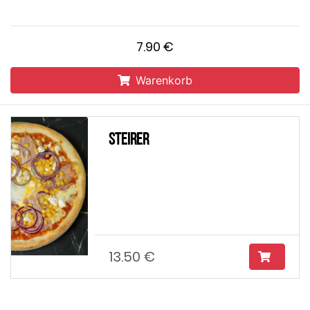
7.90 €
Warenkorb
Steirer
13.50 €