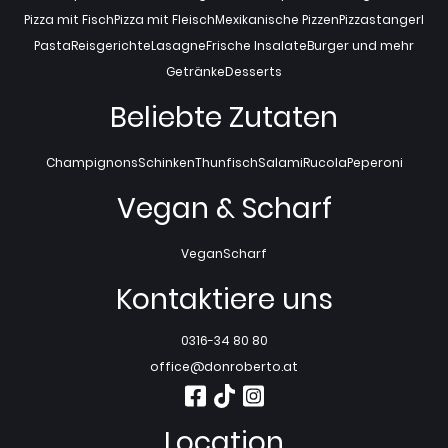
Pizza mit Fisch
Pizza mit Fleisch
Mexikanische Pizzen
Pizzastangerl
Pasta
Reisgerichte
Lasagne
Frische Insalate
Burger und mehr
Getränke
Desserts
Beliebte Zutaten
Champignons
Schinken
Thunfisch
Salami
Rucola
Peperoni
Vegan & Scharf
Vegan
Scharf
Kontaktiere uns
0316-34 80 80
office@donroberto.at
Location