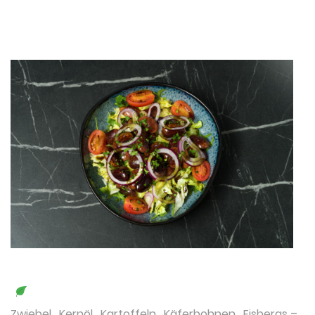
Zwiebel
,
Kernöl
,
Kartoffeln
,
Käferbohnen
,
Eisbergs
–