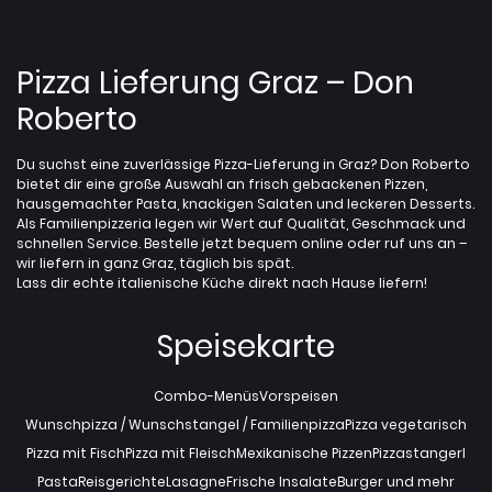
Pizza Lieferung Graz – Don
Roberto
Du suchst eine zuverlässige Pizza-Lieferung in Graz? Don Roberto
bietet dir eine große Auswahl an frisch gebackenen Pizzen,
hausgemachter Pasta, knackigen Salaten und leckeren Desserts.
Als Familienpizzeria legen wir Wert auf Qualität, Geschmack und
schnellen Service. Bestelle jetzt bequem online oder ruf uns an –
wir liefern in ganz Graz, täglich bis spät.
Lass dir echte italienische Küche direkt nach Hause liefern!
Speisekarte
Combo-Menüs
Vorspeisen
Wunschpizza / Wunschstangel / Familienpizza
Pizza vegetarisch
Pizza mit Fisch
Pizza mit Fleisch
Mexikanische Pizzen
Pizzastangerl
Pasta
Reisgerichte
Lasagne
Frische Insalate
Burger und mehr