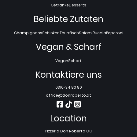
Getränke
Desserts
Beliebte Zutaten
Champignons
Schinken
Thunfisch
Salami
Rucola
Peperoni
Vegan & Scharf
Vegan
Scharf
Kontaktiere uns
0316-34 80 80
office@donroberto.at
Location
Pizzeria Don Roberto OG