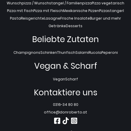
Wunschpizza / Wunschstangel / Familienpizza
Pizza vegetarisch
Pizza mit Fisch
Pizza mit Fleisch
Mexikanische Pizzen
Pizzastangerl
Pasta
Reisgerichte
Lasagne
Frische Insalate
Burger und mehr
Getränke
Desserts
Beliebte Zutaten
Champignons
Schinken
Thunfisch
Salami
Rucola
Peperoni
Vegan & Scharf
Vegan
Scharf
Kontaktiere uns
0316-34 80 80
office@donroberto.at