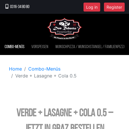
Log in
Register
0316-34 80 80
Combo-Menüs
Vorspeisen
Wunschpizza / Wunschstangel / Familienpizza
Home
Combo-Menüs
Verde + Lasagne + Cola 0.5
Verde + Lasagne + Cola 0.5 –